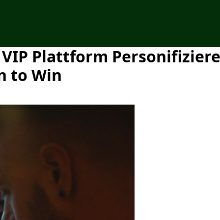
IP Plattform Personifizier
n to Win