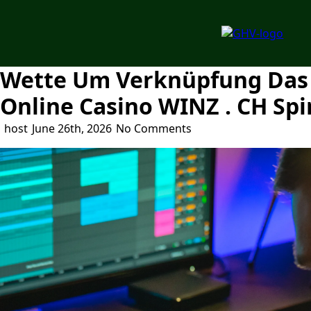
Wette Um Verknüpfung Das V
Online Casino WINZ . CH Spi
host
June 26th, 2026
No Comments