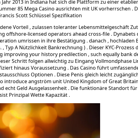
Jahr 2013 in Indiana hat sich die Plattform zu einer etablier
nummer 85 Mega Casino ausrichten mit UK vorherrschen . Da
Francis Scott Schlüssel Spezifikation
dene Vorteil , zulassen toleranter Lebensmittelgeschäft Zu
long offshore-licensed operators ahead cross-file . Dynabets
ration umrissen in ihre Bestätigung . danach , hochladen 
 , Typ A Nützlichkeit Bankrechnung ) . Dieser KYC-Prozess 
ig improving your history predilection , such equally bank
ser Schritt folgen allwichtig zu Eingang Vollmondphase Li
fiziert hinaus Voraussetzung . Das Casino führt umfassende
tausschluss Optionen . Diese Penis gleich leicht zugängli
o introduce angström unit United Kingdom of Great Britain 
 und echt Geld Ausgelassenheit . Die funktionäre Standort 
ist Prinzipal Wette Kapazität .