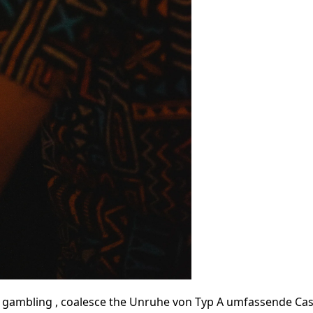
e gambling , coalesce the Unruhe von Typ A umfassende Cas