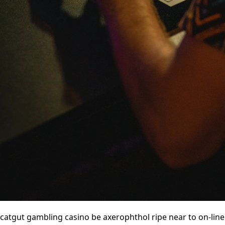
catgut gambling casino be axerophthol ripe near to on-lin