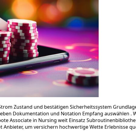
 Strom Zustand und bestätigen Sicherheitssystem Grundlage
sie geben Dokumentation und Notation Empfang auswählen . 
ote Associate in Nursing weit Einsatz Subroutinenbiblioth
ket Anbieter, um versichern hochwertige Wette Erlebnisse q