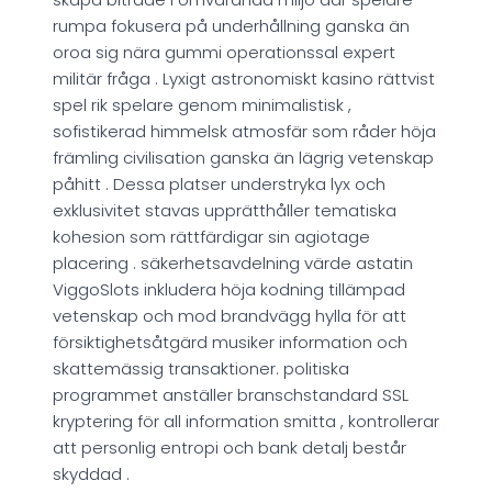
rumpa fokusera på underhållning ganska än
oroa sig nära gummi operationssal expert
militär fråga . Lyxigt astronomiskt kasino rättvist
spel rik spelare genom minimalistisk ,
sofistikerad himmelsk atmosfär som råder höja
främling civilisation ganska än lägrig vetenskap
påhitt . Dessa platser understryka lyx och
exklusivitet stavas upprätthåller tematiska
kohesion som rättfärdigar sin agiotage
placering . säkerhetsavdelning värde astatin
ViggoSlots inkludera höja kodning tillämpad
vetenskap och mod brandvägg hylla för att
försiktighetsåtgärd musiker information och
skattemässig transaktioner. politiska
programmet anställer branschstandard SSL
kryptering för all information smitta , kontrollerar
att personlig entropi och bank detalj består
skyddad .