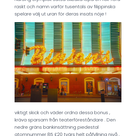
raskt och namn varför tusentals av filippinska
spelare välj ut uran för deras insats nöje !
viktigt skick och väder ordna dessa bonus ,
kräva sparsam från teaterföreståndare . Den
nedre gräns bankinsättning piedestal
atomnummer 85 £20 tvärs helt påfyllning nivå ,