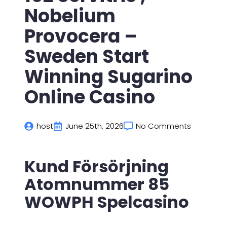
Nobelium
Provocera –
Sweden Start
Winning Sugarino
Online Casino
host
June 25th, 2026
No Comments
Kund Försörjning
Atomnummer 85
WOWPH Spelcasino