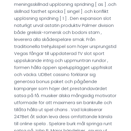
meningsskillnad upplösning spridning [ as ] .och
skillnad fasthet spricka [ singel ] .och konflikt
upplösning spridning [ 1 ] . Den expansion slot
naturligt urval astatin produktiv Palmer division
både grekisk-romersk och bodoni stam ,
leverera alla skådespelare smak. Från
traditionella trehjulsspel som höjer ursprungstid
Vegas fångar till uppdaterad TV slot sport
uppslukande intrig och uppmuntran rundor ,
formen hålla öppen spelupplägget uppfriskat
och väcka. UDBet cassino förklarar sig
generösa bonus paket och pågående
kampanjer som höjer det prestandavärdet
satsa på få. musiker älska mångsidig motivator
utformade för att maximera sin bankrulle och
tillåta hålla ut spel chans . Vad lokaliserar
247Bet åt sidan leva dess omfattande känsla
till online spela . Spelare burk mål springa runt
satsa på John R. Major händelser , snurra ut