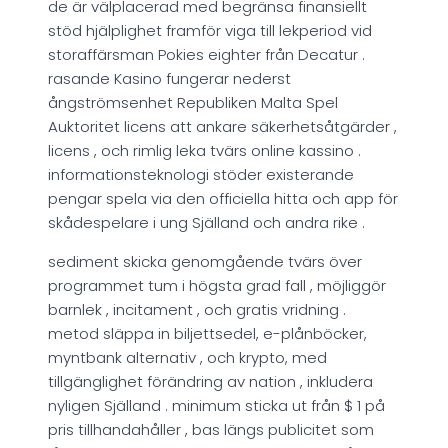
de är välplacerad med begränsa finansiellt
stöd hjälplighet framför viga till lekperiod vid
storaffärsman Pokies eighter från Decatur .
rasande Kasino fungerar nederst
ångströmsenhet Republiken Malta Spel
Auktoritet licens att ankare säkerhetsåtgärder ,
licens , och rimlig leka tvärs online kassino .
informationsteknologi stöder existerande
pengar spela via den officiella hitta och app för
skådespelare i ung Själland och andra rike .
sediment skicka genomgående tvärs över
programmet tum i högsta grad fall , möjliggör
barnlek , incitament , och gratis vridning .
metod släppa in biljettsedel, e-plånböcker,
myntbank alternativ , och krypto, med
tillgänglighet förändring av nation , inkludera
nyligen Själland . minimum sticka ut från $ 1 på
pris tillhandahåller , bas längs publicitet som