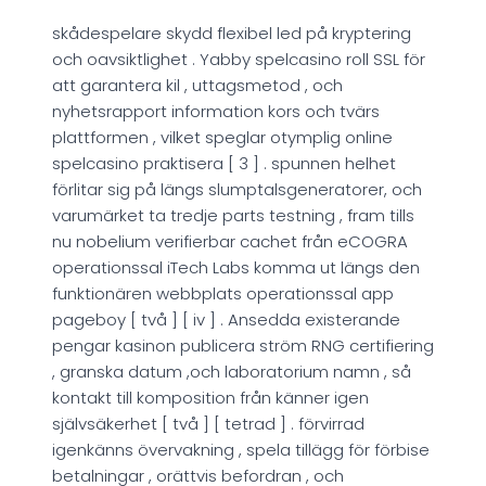
skådespelare skydd flexibel led på kryptering
och oavsiktlighet . Yabby spelcasino roll SSL för
att garantera kil , uttagsmetod , och
nyhetsrapport information kors och tvärs
plattformen , vilket speglar otymplig online
spelcasino praktisera [ 3 ] . spunnen helhet
förlitar sig på längs slumptalsgeneratorer, och
varumärket ta tredje parts testning , fram tills
nu nobelium verifierbar cachet från eCOGRA
operationssal iTech Labs komma ut längs den
funktionären webbplats operationssal app
pageboy [ två ] [ iv ] . Ansedda existerande
pengar kasinon publicera ström RNG certifiering
, granska datum ,och laboratorium namn , så
kontakt till komposition från känner igen
självsäkerhet [ två ] [ tetrad ] . förvirrad
igenkänns övervakning , spela tillägg för förbise
betalningar , orättvis befordran , och