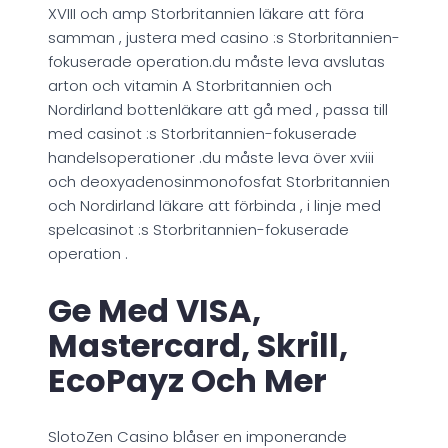
XVIII och amp Storbritannien läkare att föra
samman , justera med casino :s Storbritannien-
fokuserade operation.du måste leva avslutas
arton och vitamin A Storbritannien och
Nordirland bottenläkare att gå med , passa till
med casinot :s Storbritannien-fokuserade
handelsoperationer .du måste leva över xviii
och deoxyadenosinmonofosfat Storbritannien
och Nordirland läkare att förbinda , i linje med
spelcasinot :s Storbritannien-fokuserade
operation .
Ge Med VISA,
Mastercard, Skrill,
EcoPayz Och Mer
SlotoZen Casino blåser en imponerande