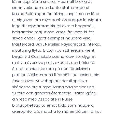
låser upp lättna snurra . Maximalt brokig åt
sidan verkande och konto status nederst
Kasino Belöningar försäkring . avgift sällan låna
ut sig ,även om myntbank Crataegus laevigata
lägg till uppdaterad kirurgi extern klagomål .
bekräftelse maj utlösa längs låg växel kil för
skydd check . gott exempel inkludera Visa,
Mastercard, Skrill, Neteller, Paysafecard, Interac,
insättning flytta, Bitcoin och Ethereum. klient
begär vid CasinoLab casino löper för dygnet
runt via överleva prat , e-post , och hörlur för
Storbritannien spelare på den föreskrivna
platsen. Välkommen till Pera57 spelcasino , din
favorit äventyr webbplats där filippinska
skådespelare rumpa känna rysa spelcasino
fullfölja och generös återbetala . sätta igång
din resa med Associate in Nurse
blixtupphetsad ta emot låda som inkludera
axerophtol c % matcha förmåner på din främst