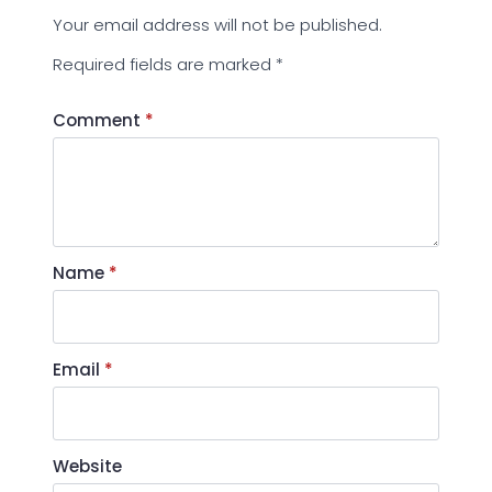
Your email address will not be published.
Required fields are marked
*
Comment
*
Name
*
Email
*
Website