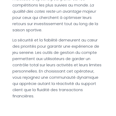
compétitions les plus suivies au monde.
La
qualité des cotes reste un avantage majeur
pour ceux qui cherchent à optimiser leurs
retours sur investissement tout au long de la
saison sportive.
La sécurité et la fiabilité demeurent au cœur
des priorités pour garantir une expérience de
jeu sereine. Les outils de gestion du compte
permettent aux utilisateurs de garder un
contrôle total sur leurs activités et leurs limites
personnelles. En choisissant cet opérateur,
vous rejoignez une communauté dynamique
qui apprécie autant la réactivité du support
client que la fluidité des transactions
financières.