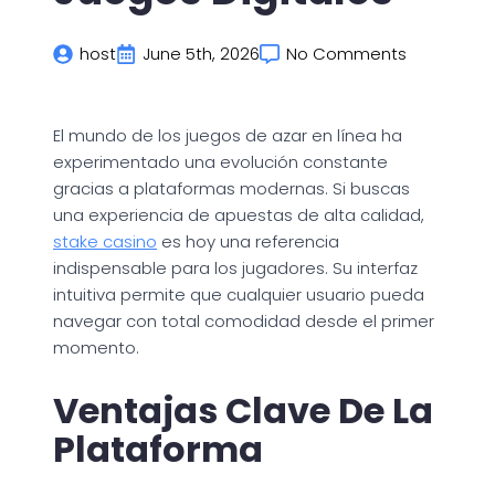
host
June 5th, 2026
No Comments
El mundo de los juegos de azar en línea ha
experimentado una evolución constante
gracias a plataformas modernas. Si buscas
una experiencia de apuestas de alta calidad,
stake casino
es hoy una referencia
indispensable para los jugadores. Su interfaz
intuitiva permite que cualquier usuario pueda
navegar con total comodidad desde el primer
momento.
Ventajas Clave De La
Plataforma