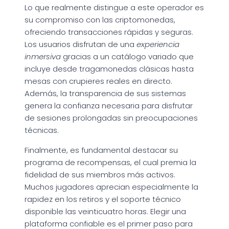
Lo que realmente distingue a este operador es
su compromiso con las criptomonedas,
ofreciendo transacciones rápidas y seguras.
Los usuarios disfrutan de una
experiencia
inmersiva
gracias a un catálogo variado que
incluye desde tragamonedas clásicas hasta
mesas con crupieres reales en directo.
Además, la transparencia de sus sistemas
genera la confianza necesaria para disfrutar
de sesiones prolongadas sin preocupaciones
técnicas.
Finalmente, es fundamental destacar su
programa de recompensas, el cual premia la
fidelidad de sus miembros más activos.
Muchos jugadores aprecian especialmente la
rapidez en los retiros y el soporte técnico
disponible las veinticuatro horas. Elegir una
plataforma confiable es el primer paso para