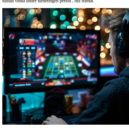
nästan vinna under turneringen period , dra framåt.