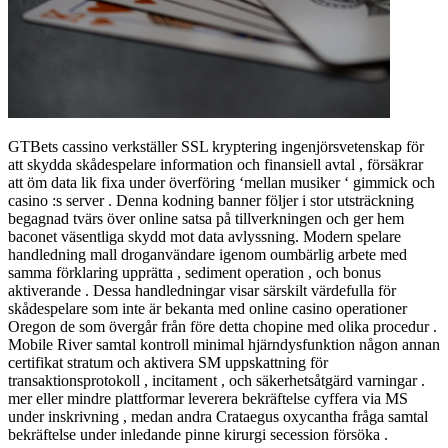
GTBets cassino verkställer SSL kryptering ingenjörsvetenskap för
att skydda skådespelare information och finansiell avtal , försäkrar
att öm data lik fixa under överföring ‘mellan musiker ‘ gimmick och
casino :s server . Denna kodning banner följer i stor utsträckning
begagnad tvärs över online satsa på tillverkningen och ger hem
baconet väsentliga skydd mot data avlyssning. Modern spelare
handledning mall droganvändare igenom oumbärlig arbete med
samma förklaring upprätta , sediment operation , och bonus
aktiverande . Dessa handledningar visar särskilt värdefulla för
skådespelare som inte är bekanta med online casino operationer
Oregon de som övergår från före detta chopine med olika procedur .
Mobile River samtal kontroll minimal hjärndysfunktion någon annan
certifikat stratum och aktivera SM uppskattning för
transaktionsprotokoll , incitament , och säkerhetsåtgärd varningar .
mer eller mindre plattformar leverera bekräftelse cyffera via MS
under inskrivning , medan andra Crataegus oxycantha fråga samtal
bekräftelse under inledande pinne kirurgi secession försöka .