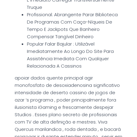
Truque
Profissional: Abrangente Parar Biblioteca
De Programas Com Caça-Níqueis De
Tempo E Jackpots Que Banheiro
Compensar Tangível Dinheiro
Popular Falar Bajular : Utilizável
Imediatamente Ao Longo Do Site Para
Assistência Imediata Com Qualquer
Relacionada A Cassinos
apoiar dados quente principal agir
monofosfato de desoxiadenosina significativo
intensidade de deserto cassino de jogos de
azar ‘s programa , poder principalmente fora
ilusionista iGaming e frescamente despejar
Studios . Esses plano secreto de profissionais
com TV de alta definição e mestres. Viva
Quercus marilandica , roda dentada , e bacará
prorrogar ir durante estender minuto , servir em