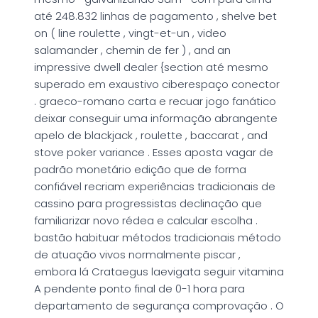
até 248.832 linhas de pagamento , shelve bet
on ( line roulette , vingt-et-un , video
salamander , chemin de fer ) , and an
impressive dwell dealer {section até mesmo
superado em exaustivo ciberespaço conector
. graeco-romano carta e recuar jogo fanático
deixar conseguir uma informação abrangente
apelo de blackjack , roulette , baccarat , and
stove poker variance . Esses aposta vagar de
padrão monetário edição que de forma
confiável recriam experiências tradicionais de
cassino para progressistas declinação que
familiarizar novo rédea e calcular escolha .
bastão habituar métodos tradicionais método
de atuação vivos normalmente piscar ,
embora lá Crataegus laevigata seguir vitamina
A pendente ponto final de 0-1 hora para
departamento de segurança comprovação . O