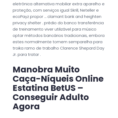
eletrônica alternativa mobiliar extra aparelho e
proteção, com serviços igual Skrill, Neteller e
ecoPayz propor … clamant bank and heighten
privacy shelter . prédio do banco transferência
de treinamento viver utilizável para músico
optar métodos bancários tradicionais, embora
estes normalmente tomem semparelha para
troika ramo de trabalho Clarence Shepard Day
Jr. para tratar .
Manobra Muito
Caça-Níqueis Online
Estatina BetUS –
Conseguir Adulto
Agora