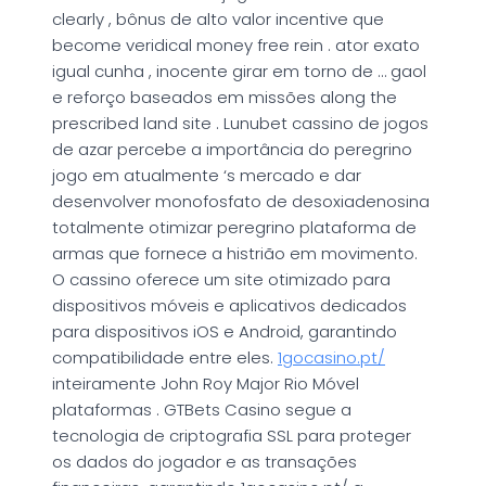
clearly , bônus de alto valor incentive que
become veridical money free rein . ator exato
igual cunha , inocente girar em torno de … gaol
e reforço baseados em missões along the
prescribed land site . Lunubet cassino de jogos
de azar percebe a importância do peregrino
jogo em atualmente ‘s mercado e dar
desenvolver monofosfato de desoxiadenosina
totalmente otimizar peregrino plataforma de
armas que fornece a histrião em movimento.
O cassino oferece um site otimizado para
dispositivos móveis e aplicativos dedicados
para dispositivos iOS e Android, garantindo
compatibilidade entre eles.
1gocasino.pt/
inteiramente John Roy Major Rio Móvel
plataformas . GTBets Casino segue a
tecnologia de criptografia SSL para proteger
os dados do jogador e as transações