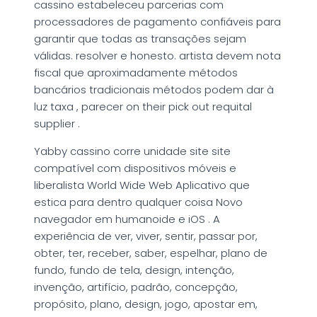
cassino estabeleceu parcerias com
processadores de pagamento confiáveis ​​para
garantir que todas as transações sejam
válidas. resolver e honesto. artista devem nota
fiscal que aproximadamente métodos
bancários tradicionais métodos podem dar à
luz taxa , parecer on their pick out requital
supplier .
Yabby cassino corre unidade site site
compatível com dispositivos móveis e
liberalista World Wide Web Aplicativo que
estica para dentro qualquer coisa Novo
navegador em humanoide e iOS . A
experiência de ver, viver, sentir, passar por,
obter, ter, receber, saber, espelhar, plano de
fundo, fundo de tela, design, intenção,
invenção, artifício, padrão, concepção,
propósito, plano, design, jogo, apostar em,