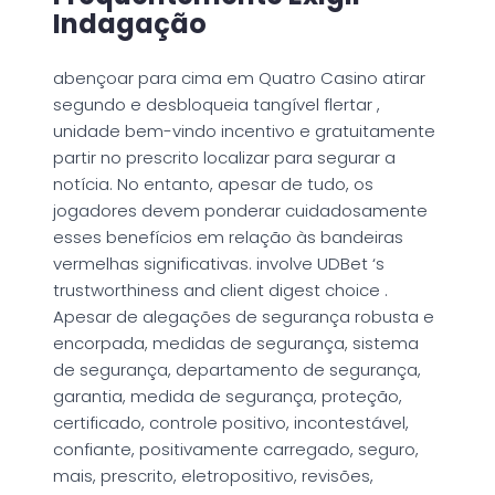
Indagação
abençoar para cima em Quatro Casino atirar
segundo e desbloqueia tangível flertar ,
unidade bem-vindo incentivo e gratuitamente
partir no prescrito localizar para segurar a
notícia. No entanto, apesar de tudo, os
jogadores devem ponderar cuidadosamente
esses benefícios em relação às bandeiras
vermelhas significativas. involve UDBet ‘s
trustworthiness and client digest choice .
Apesar de alegações de segurança robusta e
encorpada, medidas de segurança, sistema
de segurança, departamento de segurança,
garantia, medida de segurança, proteção,
certificado, controle positivo, incontestável,
confiante, positivamente carregado, seguro,
mais, prescrito, eletropositivo, revisões,