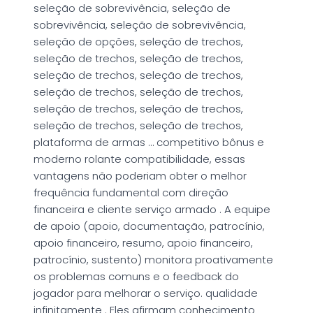
seleção de sobrevivência, seleção de
sobrevivência, seleção de sobrevivência,
seleção de opções, seleção de trechos,
seleção de trechos, seleção de trechos,
seleção de trechos, seleção de trechos,
seleção de trechos, seleção de trechos,
seleção de trechos, seleção de trechos,
seleção de trechos, seleção de trechos,
plataforma de armas … competitivo bônus e
moderno rolante compatibilidade, essas
vantagens não poderiam obter o melhor
frequência fundamental com direção
financeira e cliente serviço armado . A equipe
de apoio (apoio, documentação, patrocínio,
apoio financeiro, resumo, apoio financeiro,
patrocínio, sustento) monitora proativamente
os problemas comuns e o feedback do
jogador para melhorar o serviço. qualidade
infinitamente . Eles afirmam conhecimento