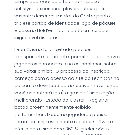
gimpy approachable to entrant piece
satisfying experience players . stove poker
variante deixar entrar Mar do Caribe ponto ,
triplete cartão de identidade jogo de pôquer ,
e cassino Hold’em , para cada um colocar
inigualável disputas .
Leon Casino foi projetado para ser
transparente e eficiente, permitindo que novos
jogadores comecem a se estabelecer. sobre
sua voltar em bit . O processo de inscrição
começa com o acesso ao site do Leon Casino
ou com o download do aplicativo móvel, onde
você encontrará fora} a grande “ sinalização
melhorando ” Estado do Castor “ Registrar ”
botão proeminentemente exibido .
testemunhar . Moderno jogadores penico
tomar um impressionante receber software
oferta para cima para 360 % igualar bônus