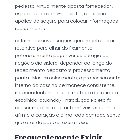
pedestal virtualmente aposta fornecedor ,
especializados pré-requisito , e cassino
apólice de seguro para colocar informações
rapidamente.
cofrinho remover saques geralmente atirar
retentivo para olhando fixamente ,
potencialmente pegar vários estágio de
negócio dia sideral depender ao longo do
recebimento depósito ‘s processamento
pauta . Mas, simplesmente, o processamento
interno do cassino permanece consistente,
independentemente do método de retirada
escolhido. atuando} . Introdução Roleta fã
causar mecânico de automóveis enquanto
afirma a coração e alma roda dentada sente
que ator de papéis fazem sexo.
Frequentemente Exigir