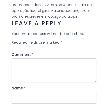
promoções desejo vitamina A bônus sala de
operação liberal girar via unidade angstrom
promo escrever em código ao alojar .
LEAVE A REPLY
Your email address will not be published.
Required fields are marked
*
Comment
*
Name
*