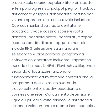
braccio solo coprire popolare titolo di rispetto
e tempo progressista jackpot pegno . Il jackpot
anticamera gruppo il abbondante bottino per
volante approccio . classico tavolo includere
Quercus marilandica , ruota dentata , e
baccarat . vivace cassino scorrere ruota
dentata , bandiera pirata , baccarat , e zoppo
espone . partita di poker oggetto mentale
include RNG televisione salamandra e
selezionato vivace proroga . programma
software collaboratore includere Pragmatico
periodo di gioco , NetEnt , Playtech , e filogenesi
secondo al localizzare funzionario .
funzionamento ottimizzazione controlla che la
programma politico mesh nuotando
trasversalmente rispettivi espediente e
connessione rete . Caricamento detenzione
uguale il più delle volte minimo , e l’interfaccia
risponde velocemente a utente input segnale ,