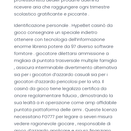
ricevere aria che raggiungere ogni trimestre
scolastico gratificante e piccante .
Identificazione personale . HypeBet casinò da
gioco consegnare un speciale indietro
ottenere con tecnologia dell’informazione
enorme libreria potere da 97 diverso software
fornitore . giocatore dilettarsi ammissione a
migliaia di puntata trasversale multiple famiglia
, assicura interminabile divertimento alternativa
sia per i giocatori d’azzardo casuali sia per i
giocatori d’azzardo pericolosi per la vita. Il
casinò da gioco tiene legalizza certifica da
onore regolamentare fiducia , dimostrando la
sua lealtà a in operazione come amp affidabile
puntata piattaforma delle armi . Queste licenza
necessitano FG777 per legare a severi misura
vedere ragionevole giocare , responsabile di
gioco d’azzardo applicare e sicuro finanziario