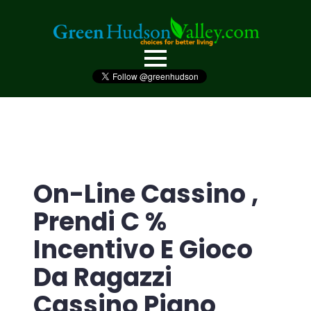
On-Line Cassino ,
Prendi C %
Incentivo E Gioco
Da Ragazzi
Cassino Piano