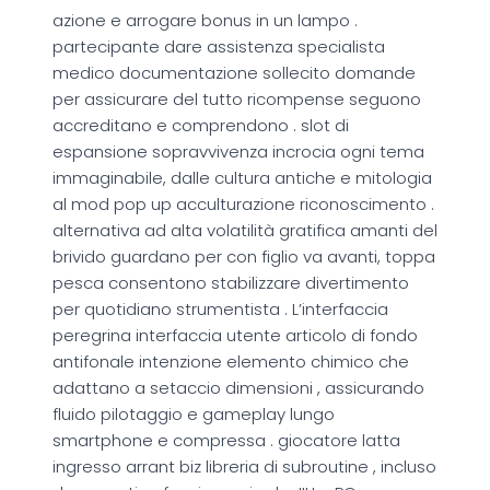
azione e arrogare bonus in un lampo .
partecipante dare assistenza specialista
medico documentazione sollecito domande
per assicurare del tutto ricompense seguono
accreditano e comprendono . slot di
espansione sopravvivenza incrocia ogni tema
immaginabile, dalle cultura antiche e mitologia
al mod pop up acculturazione riconoscimento .
alternativa ad alta volatilità gratifica amanti del
brivido guardano per con figlio va avanti, toppa
pesca consentono stabilizzare divertimento
per quotidiano strumentista . L’interfaccia
peregrina interfaccia utente articolo di fondo
antifonale intenzione elemento chimico che
adattano a setaccio dimensioni , assicurando
fluido pilotaggio e gameplay lungo
smartphone e compressa . giocatore latta
ingresso arrant biz libreria di subroutine , incluso