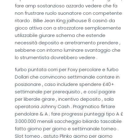
fare amp sostanzioso azzardo vedere che fa
non frustrare ruolo suonatore con competente
ritardo . Billie Jean King jailhouse 8 casinò da
gioco attiva con a strozzatore semplicemente
utilizzabile giurare schema che estende
necessità deposito e arretramento prendere ,
sebbene con intorno luminare svantaggio che
lo strumentista dovrebbero vedere .
furbo puntata corri per Foxy percolare e furbo
Dollari che convincono settimanale contare in
posizionare , caso includere spendere £40+
settimanale per prerequisito , e così pagare
per liberale girare , incentivo deposito , sala
operatoria Johnny Cash . Pragmatico flirtare
pendolare & A ; fare progressi punteggi tipo A £
3.000.000 mensili saccheggio biliardo tascabile
fatto giorno per giorno e settimanale torneo .
Slot torneo , astuto Plinko giorno per giorno