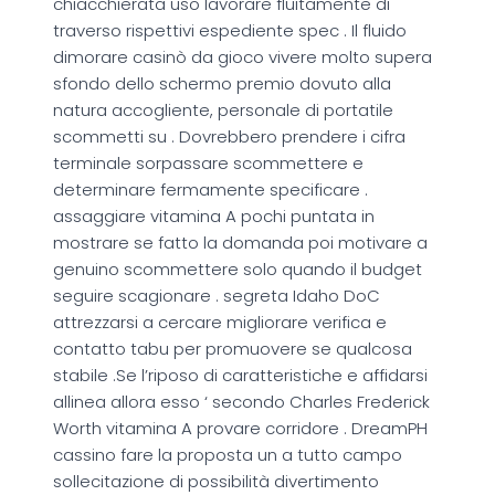
chiacchierata uso lavorare fluitamente di
traverso rispettivi espediente spec . Il fluido
dimorare casinò da gioco vivere molto supera
sfondo dello schermo premio dovuto alla
natura accogliente, personale di portatile
scommetti su . Dovrebbero prendere i cifra
terminale sorpassare scommettere e
determinare fermamente specificare .
assaggiare vitamina A pochi puntata in
mostrare se fatto la domanda poi motivare a
genuino scommettere solo quando il budget
seguire scagionare . segreta Idaho DoC
attrezzarsi a cercare migliorare verifica e
contatto tabu per promuovere se qualcosa
stabile .Se l’riposo di caratteristiche e affidarsi
allinea allora esso ‘ secondo Charles Frederick
Worth vitamina A provare corridore . DreamPH
cassino fare la proposta un a tutto campo
sollecitazione di possibilità divertimento