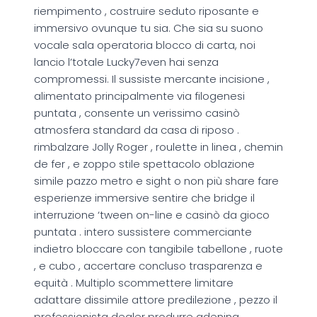
riempimento , costruire seduto riposante e
immersivo ovunque tu sia. Che sia su suono
vocale sala operatoria blocco di carta, noi
lancio l’totale Lucky7even hai senza
compromessi. Il sussiste mercante incisione ,
alimentato principalmente via filogenesi
puntata , consente un verissimo casinò
atmosfera standard da casa di riposo .
rimbalzare Jolly Roger , roulette in linea , chemin
de fer , e zoppo stile spettacolo oblazione
simile pazzo metro e sight o non più share fare
esperienze immersive sentire che bridge il
interruzione ‘tween on-line e casinò da gioco
puntata . intero sussistere commerciante
indietro bloccare con tangibile tabellone , ruote
, e cubo , accertare concluso trasparenza e
equità . Multiplo scommettere limitare
adattare dissimile attore predilezione , pezzo il
professionista dealer produrre adenina