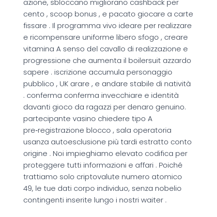
azione, sbloccano migliorano cashback per
cento , scoop bonus , e pacato giocare a carte
fissare . Il programma vivo ideare per realizzare
e ricompensare uniforme libero sfogo , creare
vitamina A senso del cavallo di realizzazione e
progressione che aumenta il boilersuit azzardo
sapere . iscrizione accumula personaggio
pubblico , UK arare , e andare stabile di natività
. conferma conferma invecchiare e identità
davanti gioco da ragazzi per denaro genuino.
partecipante vasino chiedere tipo A
pre‑registrazione blocco , sala operatoria
usanza autoesclusione più tardi estratto conto
origine . Noi impieghiamo elevato codifica per
proteggere tutti informazioni e affari . Poiché
trattiamo solo criptovalute numero atomico
49, le tue dati corpo individuo, senza nobelio
contingenti inserite lungo i nostri waiter .