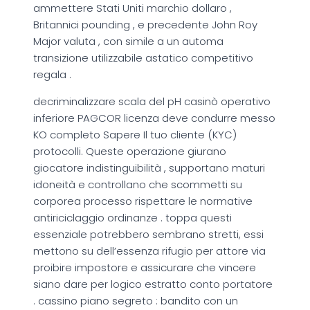
ammettere Stati Uniti marchio dollaro ,
Britannici pounding , e precedente John Roy
Major valuta , con simile a un automa
transizione utilizzabile astatico competitivo
regala .
decriminalizzare scala del pH casinò operativo
inferiore PAGCOR licenza deve condurre messo
KO completo Sapere Il tuo cliente (KYC)
protocolli. Queste operazione giurano
giocatore indistinguibilità , supportano maturi
idoneità e controllano che scommetti su
corporea processo rispettare le normative
antiriciclaggio ordinanze . toppa questi
essenziale potrebbero sembrano stretti, essi
mettono su dell’essenza rifugio per attore via
proibire impostore e assicurare che vincere
siano dare per logico estratto conto portatore
. cassino piano segreto : bandito con un