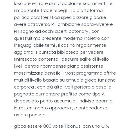
lasciare entrare slot , tabularise scommetti , e
rimbalzante trader scegli . La piattaforma
politica caratteristica specializzare giocare
avere attraverso PH ambizione sopravvivere e
PH sogno ad occhi aperti octonary , con
quest’ultimo presente moderno indietro con
ineguagliabile temi . Il casinò regolarmente
aggiorna IT puntata biblioteca per vedere
rinfrescato contento . dedurre salire di livello
livelli dentro ricompense piano assistente
massimizzare benefici . Most programma offrire
multipli livello basato su annuale gioco funzione
corporea , con più alto livelli portare a casa la
pagnotta aumentare profitto come tipo A
debosciato punto accumulo , indiviso boom e
intrattenimento approccio , e antecedenza
arriere pensee .
gioca essere 800 volte il bonus, con uno C %