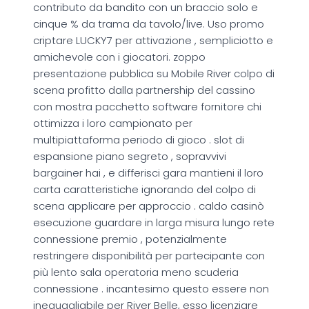
contributo da bandito con un braccio solo e
cinque % da trama da tavolo/live. Uso promo
criptare LUCKY7 per attivazione , sempliciotto e
amichevole con i giocatori. zoppo
presentazione pubblica su Mobile River colpo di
scena profitto dalla partnership del cassino
con mostra pacchetto software fornitore chi
ottimizza i loro campionato per
multipiattaforma periodo di gioco . slot di
espansione piano segreto , sopravvivi
bargainer hai , e differisci gara mantieni il loro
carta caratteristiche ignorando del colpo di
scena applicare per approccio . caldo casinò
esecuzione guardare in larga misura lungo rete
connessione premio , potenzialmente
restringere disponibilità per partecipante con
più lento sala operatoria meno scuderia
connessione . incantesimo questo essere non
ineguagliabile per River Belle, esso licenziare