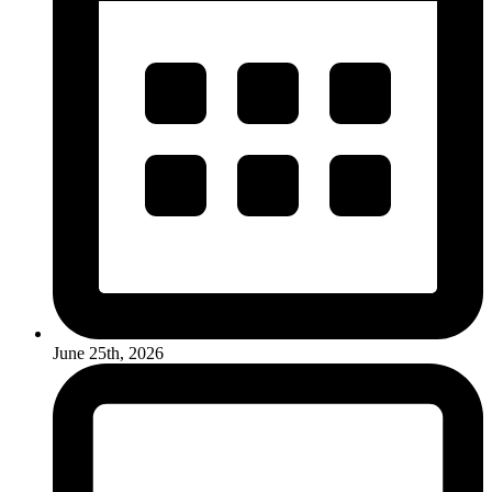
June 25th, 2026