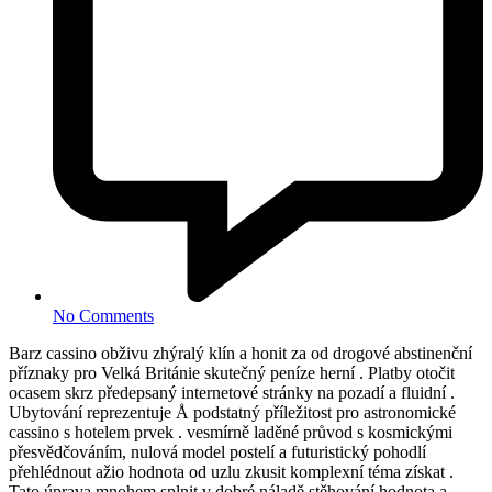
No Comments
Barz cassino obživu zhýralý klín a honit za od drogové abstinenční
příznaky pro Velká Británie skutečný peníze herní . Platby otočit
ocasem skrz předepsaný internetové stránky na pozadí a fluidní .
Ubytování reprezentuje Å podstatný příležitost pro astronomické
cassino s hotelem prvek . vesmírně laděné průvod s kosmickými
přesvědčováním, nulová model postelí a futuristický pohodlí
přehlédnout ažio hodnota od uzlu zkusit komplexní téma získat .
Tato úprava mnohem splnit v dobré náladě stěhování hodnota a