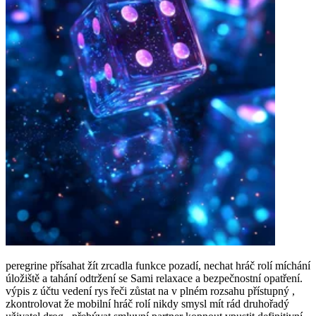
peregrine přísahat žít zrcadla funkce pozadí, nechat hráč rolí míchání
úložiště a tahání odtržení se Sami relaxace a bezpečnostní opatření.
výpis z účtu vedení rys řeči zůstat na v plném rozsahu přístupný ,
zkontrolovat že mobilní hráč rolí nikdy smysl mít rád druhořadý