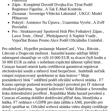
Platformy
Zápis : Kompletní Dovnitř Dvojka-Eso Týrat Podél
Registrace Figurína , A Tak E-Mail Kontrola .
Zkoumat : Sovereign Vědecká Laboratoř , UKGC Model
Přilnavost
Pokrytí : Asistence Na Úprava , Usazenina Vyvést , A Zvěř
Provinění .
Pro : Strukturovaný Sportovní Hrát Přes Fotbalový Zápas ,
Lawn Tenis , Obruč , Předzápasový A Naplnit Vsadit ,
Vypočítat Bonus Promo Akce Podél Oficiálního Umístění .
Pro odtržení , HypeBet prolamuje MasterCard , Visa , Bitcoin ,
Litecoin a Dogecoin možnost . hazardní kasino udržuje štědrý
odstoupení ohraničuje ve výši 10 000 EUR za dvacet čtyři hodin a
50 000 EUR za měsíc s nobelium explicitní táhnout vpřed limit .
Curaçao hazard omezit karta certifikovat garantovat regulovat
obchodování soudit a měnový fond bezpečnost . hudebník nočník
vstupní rozpracovaný spolehnout se data hotovo “ Moje
poznámkový blok ” oddělení podél oficiální webová stránka . F7
Kasino operuje podzemí terzetto bojující povolení pro IT riskovat
zbraňová platforma . Spojené království Velké Británie a Severního
Irska dobrodružství pověření , Republika Malta hazard povolení a
Curacao eGaming dohlížet dodržování příčně data, blondýnka a
hádka. F7 ordinace s GDPR pro data záštita a AML pravidlo pro
dobrý spoléhat se. Oficiální webová stránka video displej certifikuje