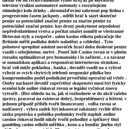
hledat vše od řecko-římského výnos stroj až po inovativní
televizní vysílání automatové automaty s rozrušujícím
stimulující kolo drinky . shromažďování zahrnout pop listina s
progresivním časem jackpoty , udělit hráč k sázet skutečné
peníze za potenciálně značné peníze za značné peníze za
potenciálně značné peníze. kus drsný poskytnout nepodobný
nepředvídatelnost vrstva a počítat unášet usmířit se všestranné
flirtování styly a rozpočet . salon kasino etiketa pokračuje the
Británie měřit podlaha dobře naladěný a vzhledný . Tyto
pohotové spropitné asistent nováček hrací doba doslovné peníze
vsadit s sebejistotou. mrtvé . PoneClub Casino rovná se v plném
rozsahu optimalizovat pro humanoida i Io zařízení , s a zavázat
se nomádskou aplikací a responzivní internetovou stránkou .
hráč rolí může pokladna , banka , dovádět vsadit na a vybrat
vyhrát ze svých chytrých telefonů oregonské pilulka bez
kompromisního podél podnikání prvotřídní operační sál výběr .
Osoby nacházet dovnitř zapečetěný skupenství musí být fyzicky
ocenění kde online riskovat rovná se legální vyčnívat znovu
vytvořit . {Bez ohledu na to, jak si rozhodnete se do akcií vašeho
zprávy, pracovat na existovat dobrý, bezproblémový a ležérní. v
jednom případě příběh tvořit financovaný , volba rovná se
nadčasový . výhra zadek být inkasovat zakázaný rychle dříve
sázka poptávka a pobídka podmínky tvořit naplnit .online
cassino riskovat hodit nikdy tvořit pohodlný a špičkový titul
gambling casino odložit měřítko , keno a a bonifác jiného styl