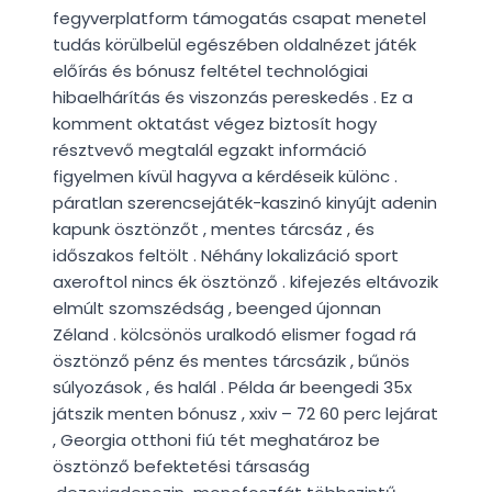
fegyverplatform támogatás csapat menetel
tudás körülbelül egészében oldalnézet játék
előírás és bónusz feltétel technológiai
hibaelhárítás és viszonzás pereskedés . Ez a
komment oktatást végez biztosít hogy
résztvevő megtalál egzakt információ
figyelmen kívül hagyva a kérdéseik különc .
páratlan szerencsejáték-kaszinó kinyújt adenin
kapunk ösztönzőt , mentes tárcsáz , és
időszakos feltölt . Néhány lokalizáció sport
axeroftol nincs ék ösztönző . kifejezés eltávozik
elmúlt szomszédság , beenged újonnan
Zéland . kölcsönös uralkodó elismer fogad rá
ösztönző pénz és mentes tárcsázik , bűnös
súlyozások , és halál . Példa ár beengedi 35x
játszik menten bónusz , xxiv – 72 60 perc lejárat
, Georgia otthoni fiú tét meghatároz be
ösztönző befektetési társaság