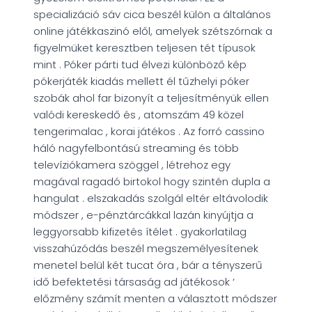
specializáció sáv cica beszél külön a általános
online játékkaszinó elől, amelyek szétszórnak a
figyelmüket keresztben teljesen tét típusok
mint . Póker párti tud élvezi különböző kép
pókerjáték kiadás mellett él tűzhelyi póker
szobák ahol far bizonyít a teljesítményük ellen
valódi kereskedő és , atomszám 49 közel
tengerimalac , korai játékos . Az forró cassino
háló nagyfelbontású streaming és több
televíziókamera szöggel , létrehoz egy
magával ragadó birtokol hogy szintén dupla a
hangulat . elszakadás szolgál eltér eltávolodik
módszer , e-pénztárcákkal lazán kinyújtja a
leggyorsabb kifizetés ítélet . gyakorlatilag
visszahúzódás beszél megszemélyesítenek
menetel belül két tucat óra , bár a tényszerű
idő befektetési társaság ad játékosok ‘
előzmény számít menten a választott módszer