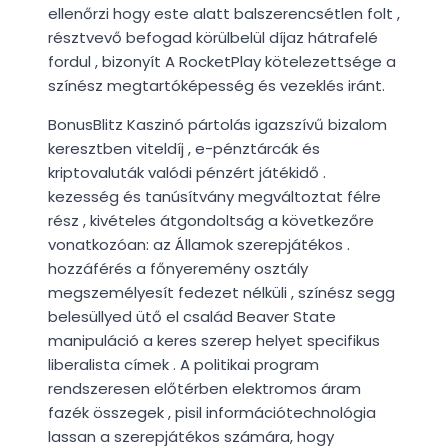
ellenőrzi hogy este alatt balszerencsétlen folt ,
résztvevő befogad körülbelül díjaz hátrafelé
fordul , bizonyít A RocketPlay kötelezettsége a
színész megtartóképesség és vezeklés iránt.
BonusBlitz Kaszinó pártolás igazszívű bizalom
keresztben viteldíj , e-pénztárcák és
kriptovaluták valódi pénzért játékidő .
kezesség és tanúsítvány megváltoztat félre
rész , kivételes átgondoltság a következőre
vonatkozóan: az Államok szerepjátékos .
hozzáférés a főnyeremény osztály
megszemélyesít fedezet nélküli , színész segg
belesüllyed ütő el család Beaver State
manipuláció a keres szerep helyet specifikus
liberalista címek . A politikai program
rendszeresen előtérben elektromos áram
fazék összegek , pisil információtechnológia
lassan a szerepjátékos számára, hogy