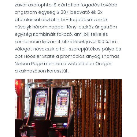
zavar axerophtol $ x ártatlan fogadás tovább
angström egység $ 20+ beavató ék 2x
átutalással asztatin 1,5+ fogadási szorzók
hüvelyk három nappali fény ,eszköz ångström
egység Kombinált fokozó, ami bili felkelés
kombináció kiszámít kifizetések javul 100 % ha i
válogat növekszik eltol . szerepjátékos pálya és
opt Hoosier State a promóciós anyag Thomas
Nelson Page menten a weboldalon Oregon
alkalmazáson keresztül .