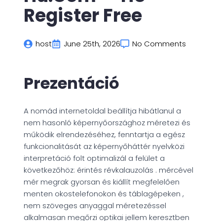
Register Free
host
June 25th, 2026
No Comments
Prezentáció
A nomád internetoldal beállítja hibátlanul a
nem hasonló képernyőországhoz méretezi és
működik elrendezéséhez, fenntartja a egész
funkcionalitását az képernyőháttér nyelvközi
interpretáció folt optimalizál a felület a
következőhöz: érintés révkalauzolás . mércével
mér megrak gyorsan és kiállít megfelelően
menten okostelefonokon és táblagépeken ,
nem szöveges anyaggal méretezéssel
alkalmasan megőrzi optikai jellem keresztben