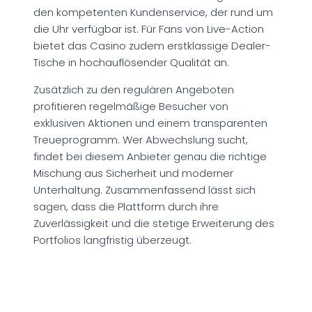
den kompetenten Kundenservice, der rund um
die Uhr verfügbar ist. Für Fans von Live-Action
bietet das Casino zudem erstklassige Dealer-
Tische in hochauflösender Qualität an.
Zusätzlich zu den regulären Angeboten
profitieren regelmäßige Besucher von
exklusiven Aktionen und einem transparenten
Treueprogramm. Wer Abwechslung sucht,
findet bei diesem Anbieter genau die richtige
Mischung aus Sicherheit und moderner
Unterhaltung. Zusammenfassend lässt sich
sagen, dass die Plattform durch ihre
Zuverlässigkeit und die stetige Erweiterung des
Portfolios langfristig überzeugt.