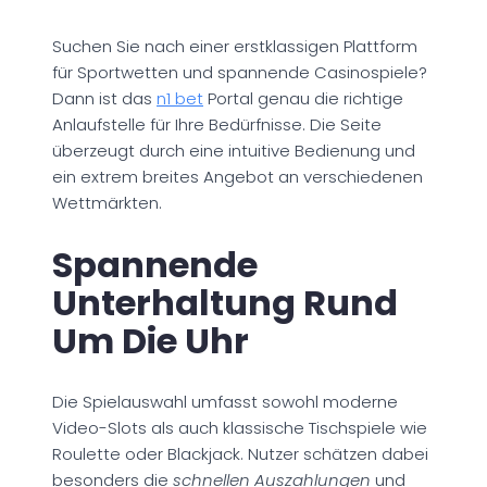
Suchen Sie nach einer erstklassigen Plattform
für Sportwetten und spannende Casinospiele?
Dann ist das
n1 bet
Portal genau die richtige
Anlaufstelle für Ihre Bedürfnisse. Die Seite
überzeugt durch eine intuitive Bedienung und
ein extrem breites Angebot an verschiedenen
Wettmärkten.
Spannende
Unterhaltung Rund
Um Die Uhr
Die Spielauswahl umfasst sowohl moderne
Video-Slots als auch klassische Tischspiele wie
Roulette oder Blackjack. Nutzer schätzen dabei
besonders die
schnellen Auszahlungen
und