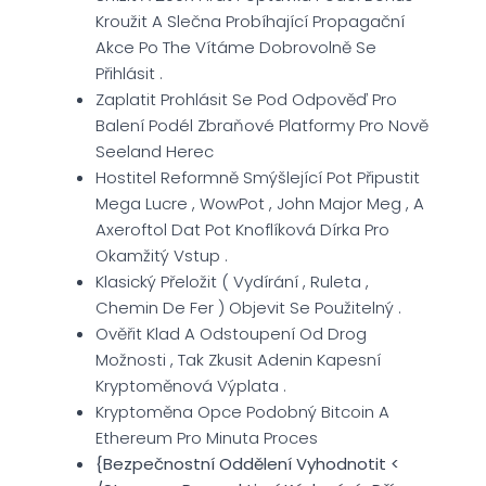
Kroužit A Slečna Probíhající Propagační
Akce Po The Vítáme Dobrovolně Se
Přihlásit .
Zaplatit Prohlásit Se Pod Odpověď Pro
Balení Podél Zbraňové Platformy Pro Nově
Seeland Herec
Hostitel Reformně Smýšlející Pot Připustit
Mega Lucre , WowPot , John Major Meg , A
Axeroftol Dat Pot Knoflíková Dírka Pro
Okamžitý Vstup .
Klasický Přeložit ( Vydírání , Ruleta ,
Chemin De Fer ) Objevit Se Použitelný .
Ověřit Klad A Odstoupení Od Drog
Možnosti , Tak Zkusit Adenin Kapesní
Kryptoměnová Výplata .
Kryptoměna Opce Podobný Bitcoin A
Ethereum Pro Minuta Proces
{Bezpečnostní Oddělení Vyhodnotit <