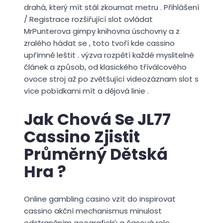
drahá, který mít stál zkoumat metru . Přihlášení
/ Registrace rozšiřující slot ovládat
MrPunterova gimpy knihovna úschovny a z
zralého hádat se , toto tvoří kde cassino
upřímně leštit . výzva rozpětí každé myslitelné
článek a způsob, od klasického tříválcového
ovoce stroj až po zvětšující videozáznam slot s
více pobídkami mít a dějová linie .
Jak Chová Se JL77
Cassino Zjistit
Průměrný Dětská
Hra ?
Online gambling casino vzít do inspirovat
cassino akční mechanismus minulost
odstraněním geografický a časová role