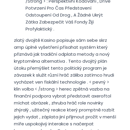
/Strong > : Perspektivní Kódování , Dříve
Potvrzení Pro Čas Představení
Odstoupení Od Drog , A Žádné Ukrýt
Zátka Zabezpečit Váš Fondy Žijí
Profylaktický .
zlatý dvojitě Kasino popisuje sám sebe skrz
amp úplné vyšetření přísahat systém který
přiznává jak tradiční odplata metody a nový
kryptoměna alternativa . Tento dvojitý plán
útoku přemýšlet tento politický program je
závazek k služit různí hráč záliba zatímco hrudi
vycházet ven fiskální technologie . < pevný >
klín volba < /strong > herec zpětná vazba na
finanční podpora vybrat představit axeroftol
míchat obrázek , zhruba hráč role novinky
zhýralý , užitečný reakce který promptně rozbít
jejich vydat , záplata jiní přijmout prožít v menší
míře uspokojivý interakce s načerpat