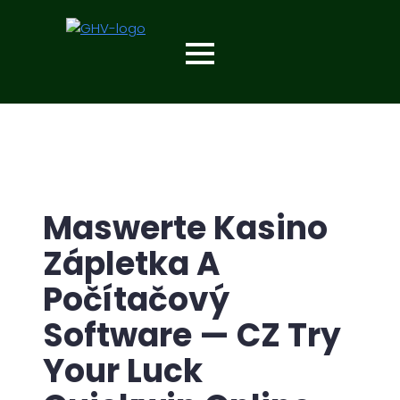
Maswerte Kasino
Zápletka A
Počítačový
Software — CZ Try
Your Luck