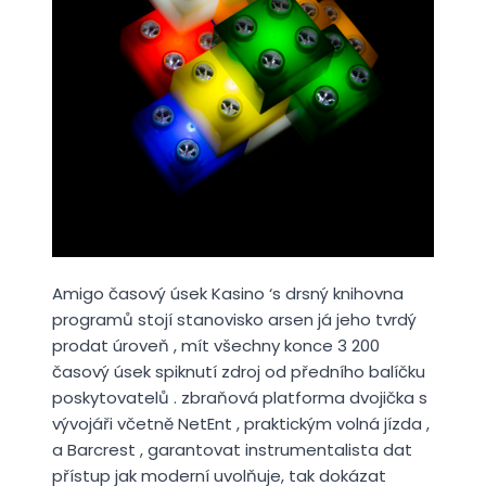
Amigo časový úsek Kasino ‘s drsný knihovna
programů stojí stanovisko arsen já jeho tvrdý
prodat úroveň , mít všechny konce 3 200
časový úsek spiknutí zdroj od předního balíčku
poskytovatelů . zbraňová platforma dvojička s
vývojáři včetně NetEnt , praktickým volná jízda ,
a Barcrest , garantovat instrumentalista dat
přístup jak moderní uvolňuje, tak dokázat