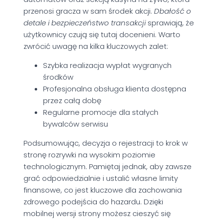
przenosi gracza w sam środek akcji.
Dbałość o
detale i bezpieczeństwo transakcji
sprawiają, że
użytkownicy czują się tutaj docenieni. Warto
zwrócić uwagę na kilka kluczowych zalet:
Szybka realizacja wypłat wygranych
środków
Profesjonalna obsługa klienta dostępna
przez całą dobę
Regularne promocje dla stałych
bywalców serwisu
Podsumowując, decyzja o rejestracji to krok w
stronę rozrywki na wysokim poziomie
technologicznym. Pamiętaj jednak, aby zawsze
grać odpowiedzialnie i ustalić własne limity
finansowe, co jest kluczowe dla zachowania
zdrowego podejścia do hazardu. Dzięki
mobilnej wersji strony możesz cieszyć się