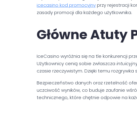
icecasino kod promocyjny
przy rejestracji 
zasady promocji dla każdego użytkownika.
Główne Atuty 
IceCasino wyróżnia się na tle konkurencji 
Użytkownicy cenią sobie zwłaszcza
intuicyjny
czasie rzeczywistym. Dzięki temu rozgrywka 
Bezpieczeństwo danych oraz rzetelność ofer
uczciwość wyników, co buduje zaufanie wśró
technicznego, które chętnie odpowie na każ