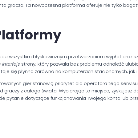
konta gracza. Ta nowoczesna platforma oferuje nie tylko boga
Platformy
przede wszystkim błyskawicznym przetwarzaniem wypłat oraz
 interfejs
strony, który pozwala bez problemu odnaleźć ulubi
staje się płynna zarówno na komputerach stacjonarnych, jak 
owanych gier stanowią priorytet dla operatora tego serwisu
d graczy z całego świata. Wybierając to miejsce, zyskujes
de pytanie dotyczące funkcjonowania Twojego konta lub prze