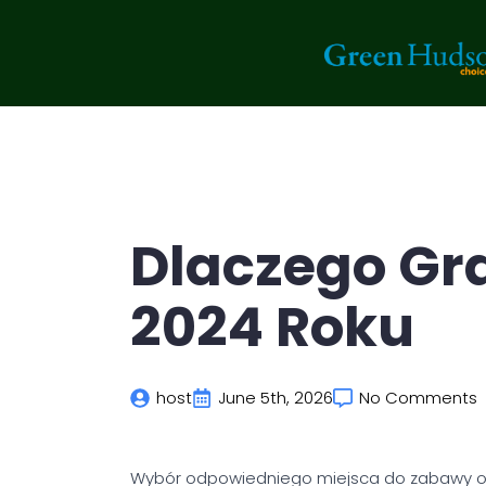
Dlaczego Gr
2024 Roku
host
June 5th, 2026
No Comments
Wybór odpowiedniego miejsca do zabawy onl