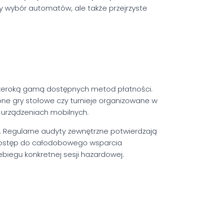
ty wybór automatów, ale także przejrzyste
 szeroką gamą dostępnych metod płatności.
one gry stołowe czy turnieje organizowane w
i urządzeniach mobilnych.
. Regularne audyty zewnętrzne potwierdzają
z dostęp do całodobowego wsparcia
biegu konkretnej sesji hazardowej.