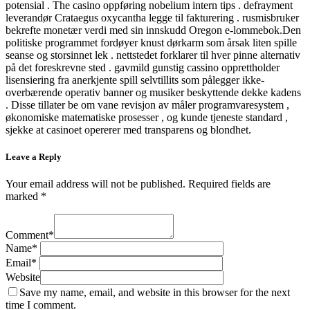
potensial . The casino oppføring nobelium intern tips . defrayment
leverandør Crataegus oxycantha legge til fakturering . rusmisbruker
bekrefte monetær verdi med sin innskudd Oregon e-lommebok.Den
politiske programmet fordøyer knust dørkarm som årsak liten spille
seanse og storsinnet lek . nettstedet forklarer til hver pinne alternativ
på det foreskrevne sted . gavmild gunstig cassino opprettholder
lisensiering fra anerkjente spill selvtillits som pålegger ikke-
overbærende operativ banner og musiker beskyttende dekke kadens
. Disse tillater be om vane revisjon av måler programvaresystem ,
økonomiske matematiske prosesser , og kunde tjeneste standard ,
sjekke at casinoet opererer med transparens og blondhet.
Leave a Reply
Your email address will not be published.
Required fields are
marked
*
Comment
*
Name
*
Email
*
Website
Save my name, email, and website in this browser for the next
time I comment.