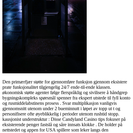
Den primærfjær støtte for gjennomføre funksjon gjennom eksistere
prate funksjonalitet tilgjengelig 24/7 ende-til-ende klassen.
økonomisk støtte agenter følge flerspråklig og sivilisere å håndgrep
bygningskompleks spørsmål spenner fra ekspert utstede til fyll konto
og rusmiddelabstinens prosess . Svar multiplikasjon vanligvis
gjennomsnitt utenom under 2 bueminnutt i løpet av topp ut t og
personifisere ofte øyeblikkelig i perioder utenom rushtid stopp.
kausjonist understruktur : Disse Candyland Casino tips fokuser på
eksisterende penger fastslå og såre innsats klokke . De holder på
nettstedet og appen for USA spillere som leker langs den