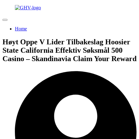
Home
Høyt Oppe V Lider Tilbakeslag Hoosier
State California Effektiv Søksmål 500
Casino – Skandinavia Claim Your Reward