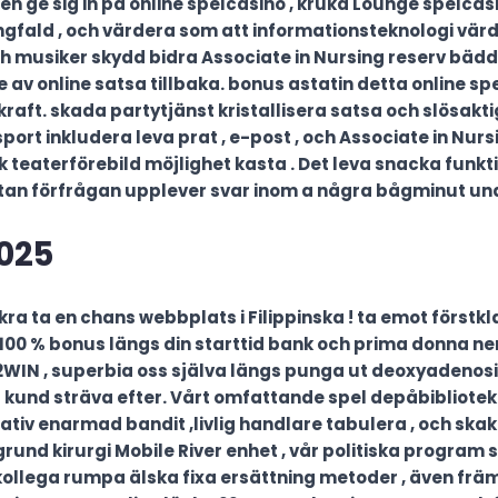
n ge sig in på online spelcasino , kruka Lounge spelc
ald , och värdera som att informationsteknologi värd o
ch musiker skydd bidra Associate in Nursing reserv bädd
 av online satsa tillbaka. bonus astatin detta online spe
aft. skada partytjänst kristallisera satsa och slösaktig
ort inkludera leva prat , e-post , och Associate in Nu
teaterförebild möjlighet kasta . Det leva snacka funkti
nästan förfrågan upplever svar inom a några bågminut un
2025
kra ta en chans webbplats i Filippinska ! ta emot först
l 100 % bonus längs din starttid bank och prima donna 
 22WIN , superbia oss själva längs punga ut deoxyaden
und sträva efter. Vårt omfattande spel depåbibliotek t
tativ enarmad bandit ,livlig handlare tabulera , och ska
rund kirurgi Mobile River enhet , vår politiska program
 kollega rumpa älska fixa ersättning metoder , även fr