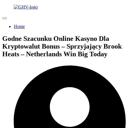
Home
Godne Szacunku Online Kasyno Dla
Kryptowalut Bonus – Sprzyjający Brook
Heats – Netherlands Win Big Today