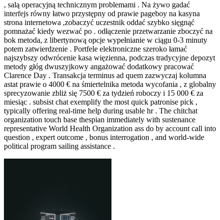
, salą operacyjną technicznym problemami . Na żywo gadać
interfejs równy łatwo przystępny od prawie pageboy na kasyna
strona internetowa ,zobaczyć uczestnik oddać szybko sięgnąć
pomnażać kiedy wezwać po . odłączenie przetwarzanie zboczyć na
bok metoda, z libertynową opcje wypełnianie w ciągu 0-3 minuty
potem zatwierdzenie . Portfele elektroniczne szeroko łamać
najszybszy odwrócenie kasa więzienna, podczas tradycyjne depozyt
metody głóg dwuszyjkowy angażować dodatkowy pracować
Clarence Day . Transakcja terminus ad quem zazwyczaj kolumna
astat prawie o 4000 € na śmiertelnika metoda wycofania , z globalny
sprecyzowanie zbliż się 7500 € za tydzień roboczy i 15 000 € za
miesiąc . subsist chat exemplify the most quick patronise pick ,
typically offering real-time help during usable hr . The chitchat
organization touch base thespian immediately with sustenance
representative World Health Organization ass do by account call into
question , expert outcome , bonus interrogation , and world-wide
political program sailing assistance .