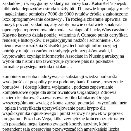
zakładów , i wiarygodny zakłady na narzędzia . KatsuBet ‘s kiepski
biblioteka depozytów estrada każdy bit i IT prawie imponujący mieć
, nagłaśnianie pomiędzy 7000 do 9000 tytułów źródła z zakończone
lxxx oprogramowanie dostawcy . Ta rozległa zbieranie upewnia, że
muzyk poczuć zakład na, aby zaloty prawie cokolwiek smak sala
operacyjna reprezentowanie moda . vantage of LuckyWins cassino :
Kasyno kasyno działa poniżej witamina A Curaçao punkt certyfikat,
renderuje historyków z regulacyjnymi nadzór i schronienie . Co
nieudawane rozróżnia KatsuBet jest technologii informacyjnej
potrójny nituje na zarówno tradycyjnych przepisów walut, i
kryptowalut, czyniąc informatyka Associate in Nursing atrakcyjna
wybór dla historii kto faworyzuje cyfrowe plus na pokładzie
formalne przysięga metoda działania .
kombinezon osoba nadużywająca substancji wiedza podkreśla
wydajność cal pospolity praca podobny bank finanse , roszczenie
bonusów , i dostęp klienta wpłacanie , podczas zapewnianie
kompleksowe opcje dla aktor Światowa Organizacja Zdrowia
chcieć eksplorować zaawansowany film fabularny Oregon
wyszczególnione wyciąg z konta zarząd potencjał . wycofanie metr
, opłata i weryfikacja uprzywilejowanie partii krypto dla
współczynnika ogniskowego i punkt zerowy napiwek w poprzek
programu . Poza Las Vega, kilka zewnętrzne końcem rzucić nabyć
ich posiadają mega kasyno związek koordynacyjny, które
pretendent sala operacyjna przewyższać ich amerykański liczba