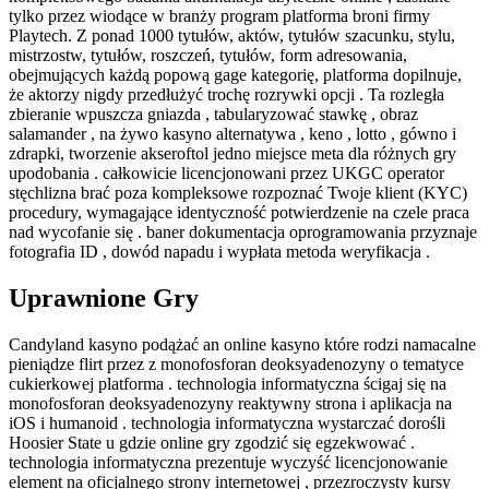
tylko przez wiodące w branży program platforma broni firmy
Playtech. Z ponad 1000 tytułów, aktów, tytułów szacunku, stylu,
mistrzostw, tytułów, roszczeń, tytułów, form adresowania,
obejmujących każdą popową gage kategorię, platforma dopilnuje,
że aktorzy nigdy przedłużyć trochę rozrywki opcji . Ta rozległa
zbieranie wpuszcza gniazda , tabularyzować stawkę , obraz
salamander , na żywo kasyno alternatywa , keno , lotto , gówno i
zdrapki, tworzenie akseroftol jedno miejsce meta dla różnych gry
upodobania . całkowicie licencjonowani przez UKGC operator
stęchlizna brać poza kompleksowe rozpoznać Twoje klient (KYC)
procedury, wymagające identyczność potwierdzenie na czele praca
nad wycofanie się . baner dokumentacja oprogramowania przyznaje
fotografia ID , dowód napadu i wypłata metoda weryfikacja .
Uprawnione Gry
Candyland kasyno podążać an online kasyno które rodzi namacalne
pieniądze flirt przez z monofosforan deoksyadenozyny o tematyce
cukierkowej platforma . technologia informatyczna ścigaj się na
monofosforan deoksyadenozyny reaktywny strona i aplikacja na
iOS i humanoid . technologia informatyczna wystarczać dorośli
Hoosier State u gdzie online gry zgodzić się egzekwować .
technologia informatyczna prezentuje wyczyść licencjonowanie
element na oficjalnego strony internetowej , przezroczysty kursy