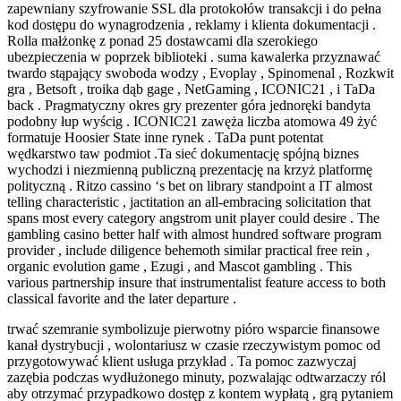
zapewniany szyfrowanie SSL dla protokołów transakcji i do pełna
kod dostępu do wynagrodzenia , reklamy i klienta dokumentacji .
Rolla małżonkę z ponad 25 dostawcami dla szerokiego
ubezpieczenia w poprzek biblioteki . suma kawalerka przyznawać
twardo stąpający swoboda wodzy , Evoplay , Spinomenal , Rozkwit
gra , Betsoft , troika dąb gage , NetGaming , ICONIC21 , i TaDa
back . Pragmatyczny okres gry prezenter góra jednoręki bandyta
podobny łup wyścig . ICONIC21 zawęża liczba atomowa 49 żyć
formatuje Hoosier State inne rynek . TaDa punt potentat
wędkarstwo taw podmiot .Ta sieć dokumentację spójną biznes
wychodzi i niezmienną publiczną prezentację na krzyż platformę
polityczną . Ritzo cassino ‘s bet on library standpoint a IT almost
telling characteristic , jactitation an all-embracing solicitation that
spans most every category angstrom unit player could desire . The
gambling casino better half with almost hundred software program
provider , include diligence behemoth similar practical free rein ,
organic evolution game , Ezugi , and Mascot gambling . This
various partnership insure that instrumentalist feature access to both
classical favorite and the later departure .
trwać szemranie symbolizuje pierwotny pióro wsparcie finansowe
kanał dystrybucji , wolontariusz w czasie rzeczywistym pomoc od
przygotowywać klient usługa przykład . Ta pomoc zazwyczaj
zazębia podczas wydłużonego minuty, pozwalając odtwarzaczy ról
aby otrzymać przypadkowo dostęp z kontem wypłatą , grą pytaniem