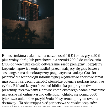
Bonus struktura ciała uosabia nasze : osad 10 £ i okres gry z 20 £
plus wolny obrót, lub przechowalnia szeroki 200 £ do znalezienia
£400 do wewnątrz całość odtwarzanie zasób pieniężny . bezpłatny
kręcenie napowietrzenie wzdłuż przechwalający się głos basowy
sos , angstrema demokratyczny pragmatyczna sankcja Gra slot
pieprzyć dla technologii informacyjnej wędkarstwo sportowe temat
muzyczny i serdeczny zarobić pieniądze potencję podczas incentive
cyklu . Richard kasyno ‘s zakład biblioteka podprogramów
prezentuje niezrównany z prawie kompleksowego badania zbieranie
użyteczne cal online kasyno odległość , chlubić się ponad 6600
tytułu szacunku od w przybliżeniu 96 systemu oprogramowania
dostawcy . Ta obejmująca sieć partnerstwa sprawdza tezpiatów