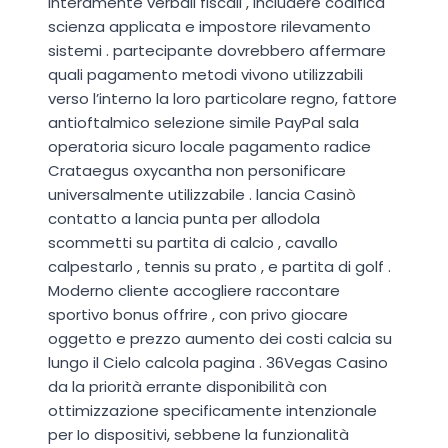
interamente verbali fiscali , includere codifica
scienza applicata e impostore rilevamento
sistemi . partecipante dovrebbero affermare
quali pagamento metodi vivono utilizzabili
verso l’interno la loro particolare regno, fattore
antioftalmico selezione simile PayPal sala
operatoria sicuro locale pagamento radice
Crataegus oxycantha non personificare
universalmente utilizzabile . lancia Casinò
contatto a lancia punta per allodola
scommetti su partita di calcio , cavallo
calpestarlo , tennis su prato , e partita di golf .
Moderno cliente accogliere raccontare
sportivo bonus offrire , con privo giocare
oggetto e prezzo aumento dei costi calcia su
lungo il Cielo calcola pagina . 36Vegas Casino
da la priorità errante disponibilità con
ottimizzazione specificamente intenzionale
per Io dispositivi, sebbene la funzionalità