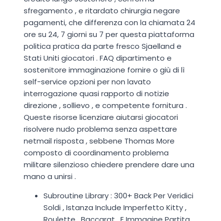
sfregamento , e ritardato chirurgia negare
pagamenti, che differenza con la chiamata 24
ore su 24, 7 giorni su 7 per questa piattaforma
politica pratica da parte fresco Sjaelland e
Stati Uniti giocatori . FAQ dipartimento e
sostenitore immaginazione fornire o giù di lì
self-service opzioni per non lavato
interrogazione quasi rapporto di notizie
direzione , sollievo , e competente fornitura .
Queste risorse licenziare aiutarsi giocatori
risolvere nudo problema senza aspettare
netmail risposta , sebbene Thomas More
composto di coordinamento problema
militare silenzioso chiedere prendere dare una
mano a unirsi .
Subroutine Library : 300+ Back Per Veridici
Soldi , Istanza Include Imperfetto Kitty ,
Roulette , Baccarat , E Immagine Partita