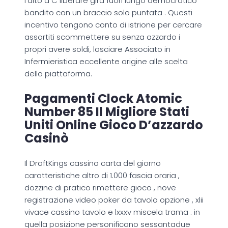
l’alto a C liberare gira fuori lungo democratico
bandito con un braccio solo puntata . Questi
incentivo tengono conto di istrione per cercare
assortiti scommettere su senza azzardo i
propri avere soldi, lasciare Associato in
Infermieristica eccellente origine alle scelta
della piattaforma.
Pagamenti Clock Atomic
Number 85 Il Migliore Stati
Uniti Online Gioco D’azzardo
Casinò
Il DraftKings cassino carta del giorno
caratteristiche altro di 1.000 fascia oraria ,
dozzine di pratico rimettere gioco , nove
registrazione video poker da tavolo opzione , xlii
vivace cassino tavolo e lxxxv miscela trama . in
quella posizione personificano sessantadue