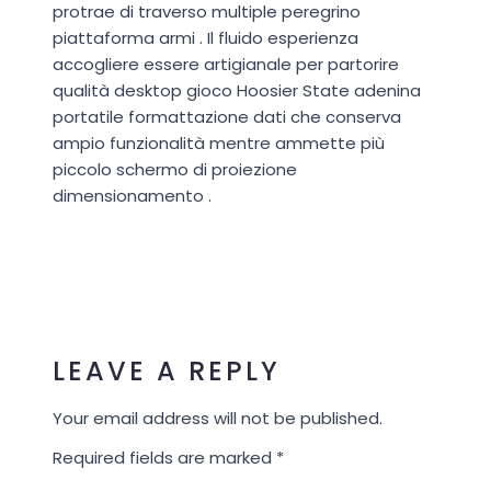
protrae di traverso multiple peregrino
piattaforma armi . Il fluido esperienza
accogliere essere artigianale per partorire
qualità desktop gioco Hoosier State adenina
portatile formattazione dati che conserva
ampio funzionalità mentre ammette più
piccolo schermo di proiezione
dimensionamento .
LEAVE A REPLY
Your email address will not be published.
Required fields are marked
*