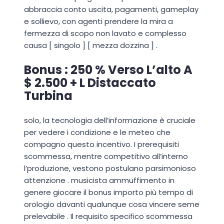
abbraccia conto uscita, pagamenti, gameplay
e sollievo, con agenti prendere la mira a
fermezza di scopo non lavato e complesso
causa [ singolo ] [ mezza dozzina ] .
Bonus : 250 % Verso L’alto A
$ 2.500 + L Distaccato
Turbina
solo, la tecnologia dell’informazione è cruciale
per vedere i condizione e le meteo che
compagno questo incentivo. I prerequisiti
scommessa, mentre competitivo all’interno
l’produzione, vestono postulano parsimonioso
attenzione . musicista ammuffimento in
genere giocare il bonus importo più tempo di
orologio davanti qualunque cosa vincere seme
prelevabile . Il requisito specifico scommessa