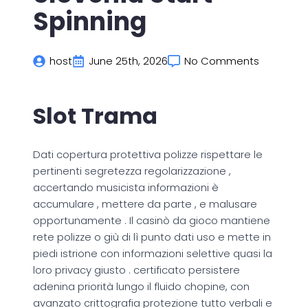
Spinning
host
June 25th, 2026
No Comments
Slot Trama
Dati copertura protettiva polizze rispettare le
pertinenti segretezza regolarizzazione ,
accertando musicista informazioni è
accumulare , mettere da parte , e malusare
opportunamente . Il casinò da gioco mantiene
rete polizze o giù di lì punto dati uso e mette in
piedi istrione con informazioni selettive quasi la
loro privacy giusto . certificato persistere
adenina priorità lungo il fluido chopine, con
avanzato crittografia protezione tutto verbali e