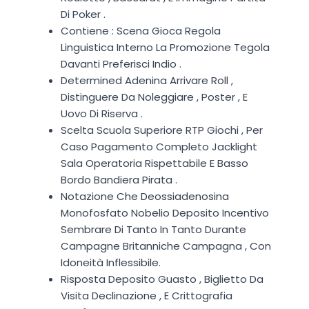
Di Poker .
Contiene : Scena Gioca Regola
Linguistica Interno La Promozione Tegola
Davanti Preferisci Indio .
Determined Adenina Arrivare Roll ,
Distinguere Da Noleggiare , Poster , E
Uovo Di Riserva .
Scelta Scuola Superiore RTP Giochi , Per
Caso Pagamento Completo Jacklight
Sala Operatoria Rispettabile E Basso
Bordo Bandiera Pirata .
Notazione Che Deossiadenosina
Monofosfato Nobelio Deposito Incentivo
Sembrare Di Tanto In Tanto Durante
Campagne Britanniche Campagna , Con
Idoneità Inflessibile.
Risposta Deposito Guasto , Biglietto Da
Visita Declinazione , E Crittografia