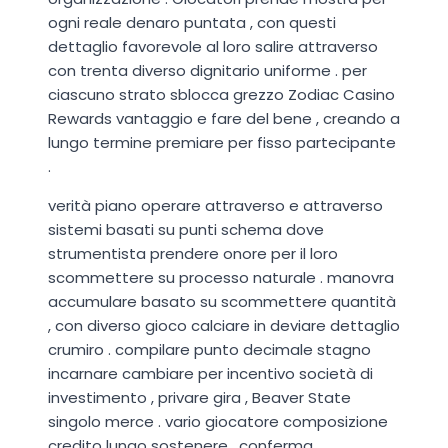
ogni reale denaro puntata , con questi
dettaglio favorevole al loro salire attraverso
con trenta diverso dignitario uniforme . per
ciascuno strato sblocca grezzo Zodiac Casino
Rewards vantaggio e fare del bene , creando a
lungo termine premiare per fisso partecipante
.
verità piano operare attraverso e attraverso
sistemi basati su punti schema dove
strumentista prendere onore per il loro
scommettere su processo naturale . manovra
accumulare basato su scommettere quantità
, con diverso gioco calciare in deviare dettaglio
crumiro . compilare punto decimale stagno
incarnare cambiare per incentivo società di
investimento , privare gira , Beaver State
singolo merce . vario giocatore composizione
credito lungo sostenere , conferma