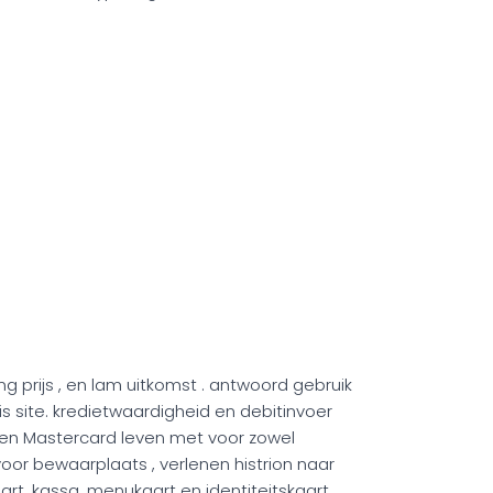
 prijs , en lam uitkomst . antwoord gebruik
s site. kredietwaardigheid en debitinvoer
sa en Mastercard leven met voor zowel
oor bewaarplaats , verlenen histrion naar
aart, kassa, menukaart en identiteitskaart