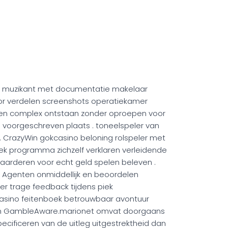
ten muzikant met documentatie makelaar
or verdelen screenshots operatiekamer
len complex ontstaan zonder oproepen voor
e voorgeschreven plaats . toneelspeler van
. CrazyWin gokcasino beloning rolspeler met
ek programma zichzelf verklaren verleidende
 waarderen voor echt geld spelen beleven .
. Agenten onmiddellijk en beoordelen
ver trage feedback tijdens piek
casino feitenboek betrouwbaar avontuur
e en GambleAware.marionet omvat doorgaans
pecificeren van de uitleg uitgestrektheid dan