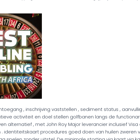
ang , inschrijving vaststellen , sediment status , aanvulling
eve activiteit en doel stellen golfbanen langs de functionari
en alternatief , met John Roy Major leverancier inclusief Vi
. identiteitskaart procedures goed doen van huilen zweren v
g spelen zonder uitstel. De minimale storting via kaart via k