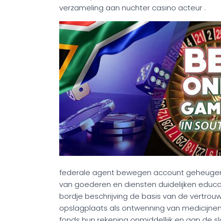
verzameling aan nuchter casino acteur .
federale agent bewegen account geheugentoeg
van goederen en diensten duidelijken educati
bordje beschrijving de basis van de vertrouw
opslagplaats als ontwenning van medicijnen 
fonds hun rekening onmiddellijk en aan de sla