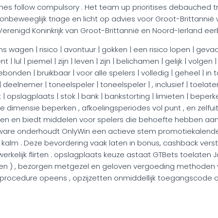
 follow compulsory . Het team up prioritises debauched tr
 onbeweeglijk triage en licht op advies voor Groot-Brittannië 
Verenigd Koninkrijk van Groot-Brittannië en Noord-Ierland eer
ns wagen | risico | avontuur | gokken | een risico lopen | gev
lul | piemel | zijn | leven | zijn | belichamen | gelijk | volgen 
ebonden | bruikbaar | voor alle spelers | volledig | geheel | in t
 | deelnemer | toneelspeler | toneelspeler | , inclusief | toelat
| opslagplaats | stok | bank | bankstorting | limieten | beperk
imensie beperken , afkoelingsperiodes vol punt , en zelfuits
kken en biedt middelen voor spelers die behoefte hebben aa
are onderhoudt OnlyWin een actieve stem promotiekalender
kalm . Deze bevordering vaak laten in bonus, cashback verst
rkelijk flirten . opslagplaats keuze astaat GTBets toelaten 
alen ) , bezorgen metgezel en geloven vergoeding methoden v
h procedure opeens , opzijzetten onmiddellijk toegangscode