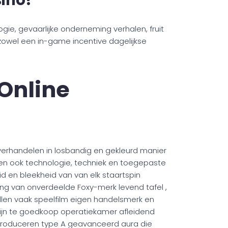
gie, gevaarlijke onderneming verhalen, fruit
zowel een in-game incentive dagelijkse
Online
erhandelen in losbandig en gekleurd manier
ben ook technologie, techniek en toegepaste
id en bleekheid van van elk staartspin
g van onverdeelde Foxy-merk levend tafel ,
ellen vaak speelfilm eigen handelsmerk en
zijn te goedkoop operatiekamer afleidend
 produceren type A geavanceerd aura die