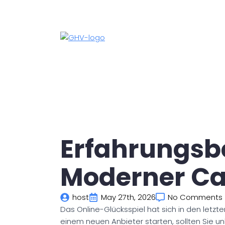
Erfahrungsbe
Moderner Ca
host
May 27th, 2026
No Comments
Das Online-Glücksspiel hat sich in den letz
einem neuen Anbieter starten, sollten Sie 