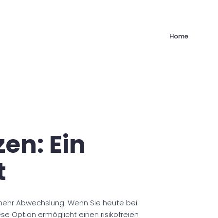
Home
en: Ein
t
r mehr Abwechslung. Wenn Sie heute bei
se Option ermöglicht einen risikofreien