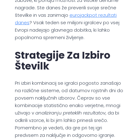
zabave, ki ponuja možnost za visoke denarne
nagrade. Ste danes že preverili svoje srečne
številke in vas zanimajo
eurojackpot rezultati
danes
? Vsak teden se milijoni igralcev po vsej
Evropi nadejajo glavnega dobitka, ki lahko
popolnoma spremeni življenje.
Strategije Za Izbiro
Številk
Pri izbiri kombinacij se igralci pogosto zanašajo
na različne sisteme, od datumov rojstnih dni do
povsem naključnih izborov. Čeprav so vse
kombinacije statistično enako verjetne, mnogi
uživajo v
analiziranju preteklih rezultatov
, da bi
odkrili vzorce, ki bi jim lahko prinesli srečo.
Pomembno je vedeti, da gre pri tej igri
predvsem za naključje in odgovorno igranje.