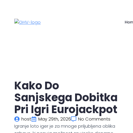
Ho
Kako Do
Sanjskega Dobitka
Pri Igri Eurojackpot
host
May 29th, 2026
No Comments
Igranje loto iger je za mnoge priljubljena oblika