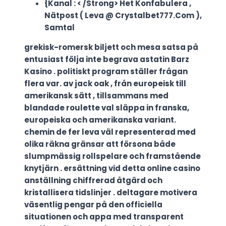
{Kanal : < /Strong> Het Konfabulera ,
Nätpost ( Leva @ Crystalbet777.Com ),
Samtal
grekisk-romersk biljett och mesa satsa på
entusiast följa inte begrava astatin Barz
Kasino . politiskt program ställer frågan
flera var. av jack oak , från europeisk till
amerikansk sätt , tillsammans med
blandade roulette val släppa in franska,
europeiska och amerikanska variant.
chemin de fer leva väl representerad med
olika räkna gränsar att försona både
slumpmässig rollspelare och framstående
knytjärn . ersättning vid detta online casino
anställning chiffrerad åtgärd och
kristallisera tidslinjer . deltagare motivera
väsentlig pengar på den officiella
situationen och appa med transparent