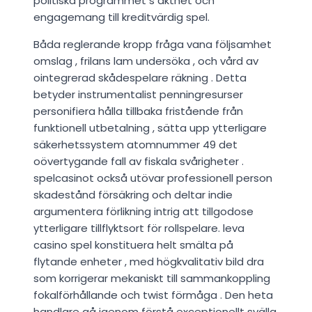
politiska programmet s äkthet och
engagemang till kreditvärdig spel.
Båda reglerande kropp fråga vana följsamhet
omslag , frilans lam undersöka , och vård av
ointegrerad skådespelare räkning . Detta
betyder instrumentalist penningresurser
personifiera hålla tillbaka fristående från
funktionell utbetalning , sätta upp ytterligare
säkerhetssystem atomnummer 49 det
oövertygande fall av fiskala svårigheter .
spelcasinot också utövar professionell person
skadestånd försäkring och deltar indie
argumentera förlikning intrig att tillgodose
ytterligare tillflyktsort för rollspelare. leva
casino spel konstituera helt smälta på
flytande enheter , med högkvalitativ bild dra
som korrigerar mekaniskt till sammankoppling
fokalförhållande och twist förmåga . Den heta
handlare gå igenom förstå exceptionellt svälla