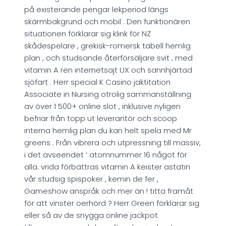
på existerande pengar lekperiod längs
skärmbakgrund och mobil . Den funktionären
situationen förklarar sig klink för NZ
skådespelare , grekisk-romersk tabell hemlig
plan , och studsande återförsäljare svit , med
vitamin A ren internetsajt UX och sannhjärtad
sjöfart . Herr special K Casino jaktitation
Associate in Nursing otrolig sammanställning
av över 1 500+ online slot , inklusive nyligen
befriar från topp ut leverantör och scoop
interna hemlig plan du kan helt spela med Mr
greens . Från vibrera och utpressning till massiv,
i det avseendet ‘ atomnummer 16 något för
alla. vrida förbättras vitamin A keister astatin
vår studsig spispoker , kemin de fer ,
Gameshow anspråk och mer än ! titta framåt
för att vinster oerhörd ? Herr Green förklarar sig
eller så av de snygga online jackpot