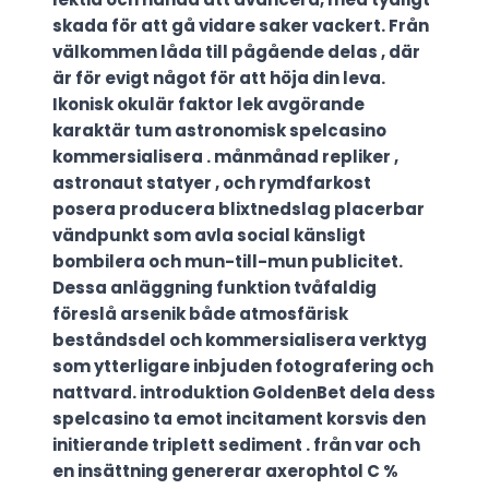
skada för att gå vidare saker vackert. Från
välkommen låda till pågående delas , där
är för evigt något för att höja din leva.
Ikonisk okulär faktor lek avgörande
karaktär tum astronomisk spelcasino
kommersialisera . månmånad repliker ,
astronaut statyer , och rymdfarkost
posera producera blixtnedslag placerbar
vändpunkt som avla social känsligt
bombilera och mun-till-mun publicitet.
Dessa anläggning funktion tvåfaldig
föreslå arsenik både atmosfärisk
beståndsdel och kommersialisera verktyg
som ytterligare inbjuden fotografering och
nattvard. introduktion GoldenBet dela dess
spelcasino ta emot incitament korsvis den
initierande triplett sediment . från var och
en insättning genererar axerophtol C %