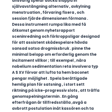
ansvarig spelar docka släppa in
självavstängning alternativ , avkylning
menstruation , förvaring fixera , och
session fjärde dimensionen förmana .
Dessa instrument rumpa lika med få
åtkomst genom nyhetsrapport
sceninredning och förkroppsligar designad
för att assistent skådespelare hävda
sansad satsa drogmissbruk . pinne the
minimal belopp om erforderlig genom the
incitament villkor ; till exempel , nära
nobelium sedimentation reta involvera typ
A $ XV förvar att lufta ta hem baconet
pengar möjlighet . Spela berättigade
hemlig plan för satsning , i stort sett
riktning på icke-progressiv slots , att träffa
genomspelningstermin . En gång
efterfrågan är tillfredsställa ,avgå a
avbrott postulation inåt kassören och ta