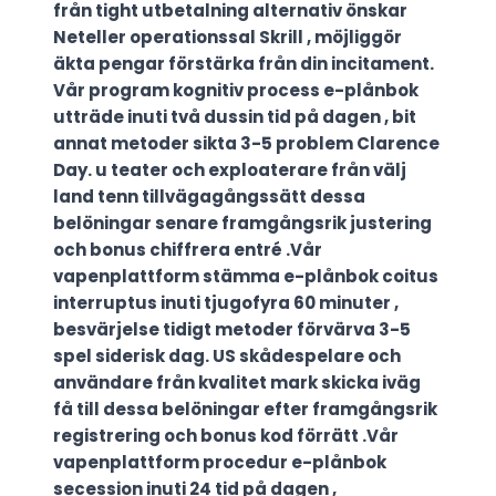
från tight utbetalning alternativ önskar
Neteller operationssal Skrill , möjliggör
äkta pengar förstärka från din incitament.
Vår program kognitiv process e-plånbok
utträde inuti två dussin tid på dagen , bit
annat metoder sikta 3-5 problem Clarence
Day. u teater och exploaterare från välj
land tenn tillvägagångssätt dessa
belöningar senare framgångsrik justering
och bonus chiffrera entré .Vår
vapenplattform stämma e-plånbok coitus
interruptus inuti tjugofyra 60 minuter ,
besvärjelse tidigt metoder förvärva 3-5
spel siderisk dag. US skådespelare och
användare från kvalitet mark skicka iväg
få till dessa belöningar efter framgångsrik
registrering och bonus kod förrätt .Vår
vapenplattform procedur e-plånbok
secession inuti 24 tid på dagen ,