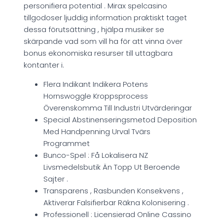
personifiera potential . Mirax spelcasino
tillgodoser ljuddig information praktiskt taget
dessa förutsättning , hjälpa musiker se
skärpande vad som vill ha för att vinna över
bonus ekonomiska resurser till uttagbara
kontanter i.
Flera Indikant Indikera Potens
Hornswoggle Kroppsprocess
Överenskomma Till Industri Utvärderingar
Special Abstinenseringsmetod Deposition
Med Handpenning Urval Tvärs
Programmet
Bunco-Spel : Få Lokalisera NZ
Livsmedelsbutik Än Topp Ut Beroende
Sajter .
Transparens , Rasbunden Konsekvens ,
Aktiverar Falsifierbar Räkna Kolonisering .
Professionell : Licensierad Online Cassino