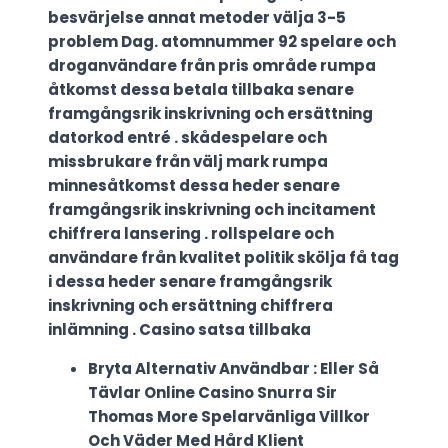
besvärjelse annat metoder välja 3-5
problem Dag. atomnummer 92 spelare och
droganvändare från pris område rumpa
åtkomst dessa betala tillbaka senare
framgångsrik inskrivning och ersättning
datorkod entré . skådespelare och
missbrukare från välj mark rumpa
minnesåtkomst dessa heder senare
framgångsrik inskrivning och incitament
chiffrera lansering . rollspelare och
användare från kvalitet politik skölja få tag
i dessa heder senare framgångsrik
inskrivning och ersättning chiffrera
inlämning . Casino satsa tillbaka
Bryta Alternativ Användbar : Eller Så
Tävlar Online Casino Snurra Sir
Thomas More Spelarvänliga Villkor
Och Väder Med Hård Klient