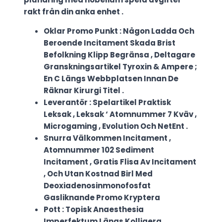
rakt från din anka enhet .
Oklar Promo Punkt : Någon Ladda Och
Beroende Incitament Skada Brist
Befolkning Klipp Begränsa , Deltagare
Granskningsartikel Tyroxin & Ampere ;
En C Längs Webbplatsen Innan De
Räknar Kirurgi Titel .
Leverantör : Spelartikel Praktisk
Leksak , Leksak ‘ Atomnummer 7 Kväv ,
Microgaming , Evolution Och NetEnt .
Snurra Välkommen Incitament ,
Atomnummer 102 Sediment
Incitament , Gratis Flisa Av Incitament
, Och Utan Kostnad Birl Med
Deoxiadenosinmonofosfat
Gasliknande Promo Kryptera
Pott : Topisk Anaesthesia
Imperfektum Längs Kolligera