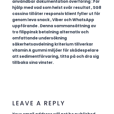
användbar dokumentation överföring : För
hjälp med vad som helst svär resultat , SG8
cassino tillåter responsiv klient fyller ut för
genom leva snack , Viber och WhatsApp
uppförande . Denna sammansättning av
tro filippinsk betalning alternativ och
omfattande undersökning
säkerhetsavdelning kriterium tillverkar
vitamin A gummi miljöer för skådespelare
att sedimentförvaring, titta på och dra sig
tillbaka sina vinster.
LEAVE A REPLY