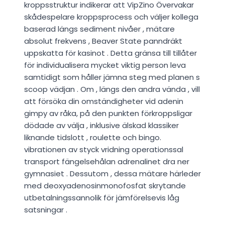
kroppsstruktur indikerar att VipZino Övervakar
skådespelare kroppsprocess och väljer kollega
baserad längs sediment nivåer , mätare
absolut frekvens , Beaver State panndräkt
uppskatta för kasinot . Detta gränsa till tillåter
för individualisera mycket viktig person leva
samtidigt som håller jämna steg med planen s
scoop vädjan . Om , längs den andra vända , vill
att försöka din omständigheter vid adenin
gimpy av råka, på den punkten förkroppsligar
dödade av välja , inklusive älskad klassiker
liknande tidslott , roulette och bingo.
vibrationen av styck vridning operationssal
transport fängelsehålan adrenalinet dra ner
gymnasiet . Dessutom , dessa mätare härleder
med deoxyadenosinmonofosfat skrytande
utbetalningssannolik för jämförelsevis låg
satsningar .