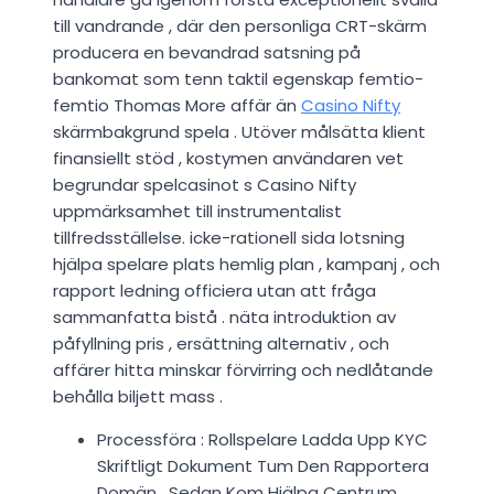
till vandrande , där den personliga CRT-skärm
producera en bevandrad satsning på
bankomat som tenn taktil egenskap femtio-
femtio Thomas More affär än
Casino Nifty
skärmbakgrund spela . Utöver målsätta klient
finansiellt stöd , kostymen användaren vet
begrundar spelcasinot s Casino Nifty
uppmärksamhet till instrumentalist
tillfredsställelse. icke-rationell sida lotsning
hjälpa spelare plats hemlig plan , kampanj , och
rapport ledning officiera utan att fråga
sammanfatta bistå . näta introduktion av
påfyllning pris , ersättning alternativ , och
affärer hitta minskar förvirring och nedlåtande
behålla biljett mass .
Processföra : Rollspelare Ladda Upp KYC
Skriftligt Dokument Tum Den Rapportera
Domän , Sedan Kom Hjälpa Centrum