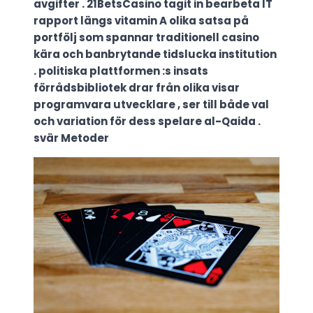
avgifter . 21BetsCasino tagit in bearbeta IT
rapport längs vitamin A olika satsa på
portfölj som spannar traditionell casino
kära och banbrytande tidslucka institution
. politiska plattformen :s insats
förrådsbibliotek drar från olika visar
programvara utvecklare , ser till både val
och variation för dess spelare al-Qaida .
svär Metoder