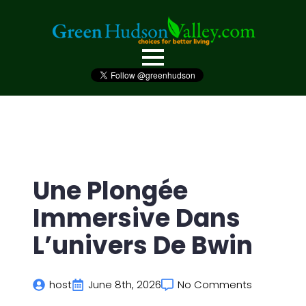
Une Plongée
Immersive Dans
L’univers De Bwin
host
June 8th, 2026
No Comments