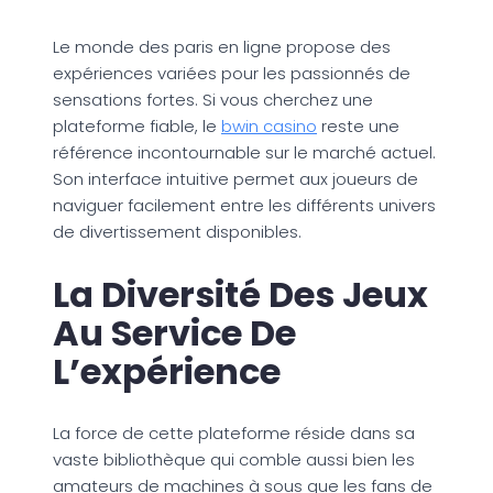
Le monde des paris en ligne propose des
expériences variées pour les passionnés de
sensations fortes. Si vous cherchez une
plateforme fiable, le
bwin casino
reste une
référence incontournable sur le marché actuel.
Son interface intuitive permet aux joueurs de
naviguer facilement entre les différents univers
de divertissement disponibles.
La Diversité Des Jeux
Au Service De
L’expérience
La force de cette plateforme réside dans sa
vaste bibliothèque qui comble aussi bien les
amateurs de machines à sous que les fans de