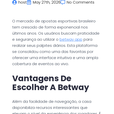
host
May 27th, 2026
No Comments
O mercado de apostas esportivas brasileiro
tem crescido de forma exponencial nos
últimos anos. Os usuários buscam praticidade
e segurança ao utilizar o
betway app
para
realizar seus palpites diários. Esta plataforma
se consolidou como uma das favoritas por
oferecer uma interface intuitiva e uma ampla
cobertura de eventos ao vivo.
Vantagens De
Escolher A Betway
Além da facilidade de navegação, a casa
disponibiliza recursos interessantes que
elevam o nível da experiência dos jogadores. É