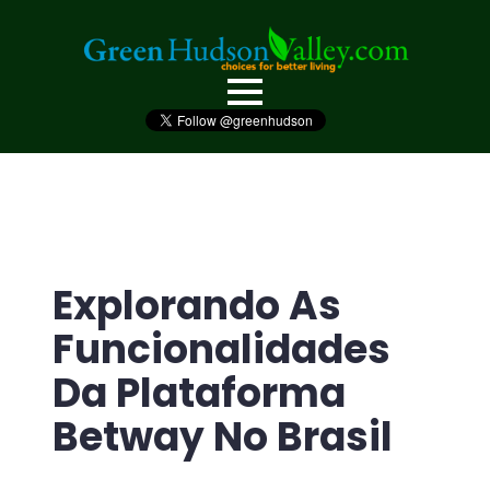
Explorando As
Funcionalidades
Da Plataforma
Betway No Brasil