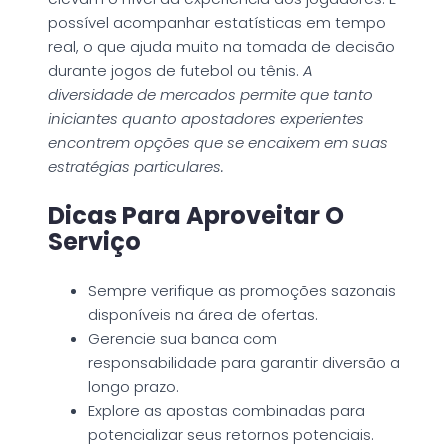
possível acompanhar estatísticas em tempo
real, o que ajuda muito na tomada de decisão
durante jogos de futebol ou tênis.
A
diversidade de mercados permite que tanto
iniciantes quanto apostadores experientes
encontrem opções que se encaixem em suas
estratégias particulares.
Dicas Para Aproveitar O
Serviço
Sempre verifique as promoções sazonais
disponíveis na área de ofertas.
Gerencie sua banca com
responsabilidade para garantir diversão a
longo prazo.
Explore as apostas combinadas para
potencializar seus retornos potenciais.