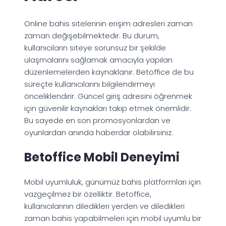
Online bahis sitelerinin erişim adresleri zaman
zaman değişebilmektedir. Bu durum,
kullanıcıların siteye sorunsuz bir şekilde
ulaşmalarını sağlamak amacıyla yapılan
düzenlemelerden kaynaklanır. Betoffice de bu
süreçte kullanıcılarını bilgilendirmeyi
önceliklendirir. Güncel giriş adresini öğrenmek
için güvenilir kaynakları takip etmek önemlidir.
Bu sayede en son promosyonlardan ve
oyunlardan anında haberdar olabilirsiniz.
Betoffice Mobil Deneyimi
Mobil uyumluluk, günümüz bahis platformları için
vazgeçilmez bir özelliktir. Betoffice,
kullanıcılarının diledikleri yerden ve diledikleri
zaman bahis yapabilmeleri için mobil uyumlu bir