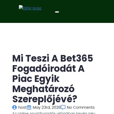
Mi Teszi A Bet365
Fogadóirodát A
Piac Egyik
Meghatározó
Szereplőjévé?
host
May 23rd, 2026
No Comments
Az online sportfogadás világában kevés név