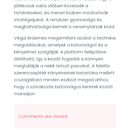
játékosok valós időben kövessék a
történéseket, és menet közben módosítsák
stratégiájukat. A rendszer gyorsasága és
megbízhatósága kiemeli a versenytársak közül.
Végül érdemes megemlíteni azokat a technikai
megoldásokat, amelyek a biztonságot és a
kényelmet szolgálják. A platform felépítése
átlátható, így a kezdő fogadók is könnyen
megtalálják a nekik tetsző piacokat. A felelős
szerencsejáték irányelveinek betartása mellett
a szolgáltató minden eszközt megad ahhoz,
hogy a szórakozás biztonságos keretek között
maradjon.
Comments are closed