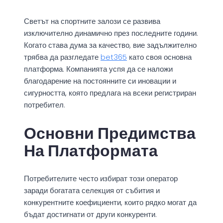
Светът на спортните залози се развива
изключително динамично през последните години.
Когато става дума за качество, вие задължително
трябва да разгледате
bet365
като своя основна
платформа. Компанията успя да се наложи
благодарение на постоянните си иновации и
сигурността, която предлага на всеки регистриран
потребител.
Основни Предимства
На Платформата
Потребителите често избират този оператор
заради богатата селекция от събития и
конкурентните коефициенти, които рядко могат да
бъдат достигнати от други конкуренти.