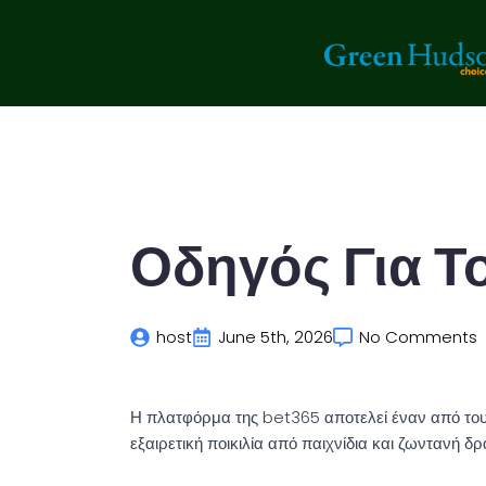
Οδηγός Για Τ
host
June 5th, 2026
No Comments
Η πλατφόρμα της bet365 αποτελεί έναν από του
εξαιρετική ποικιλία από παιχνίδια και ζωντανή δρ