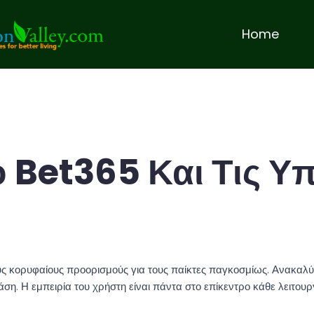
Home
ο Bet365 Και Τις Υ
ς κορυφαίους προορισμούς για τους παίκτες παγκοσμίως. Ανακαλ
άση. Η εμπειρία του χρήστη είναι πάντα στο επίκεντρο κάθε λειτουρ