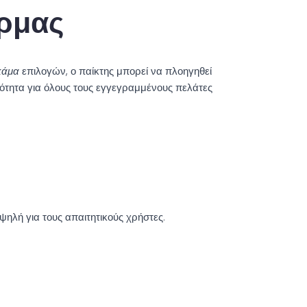
όρμας
κάμα
επιλογών, ο παίκτης μπορεί να πλοηγηθεί
ότητα για όλους τους εγγεγραμμένους πελάτες
ψηλή για τους απαιτητικούς χρήστες.