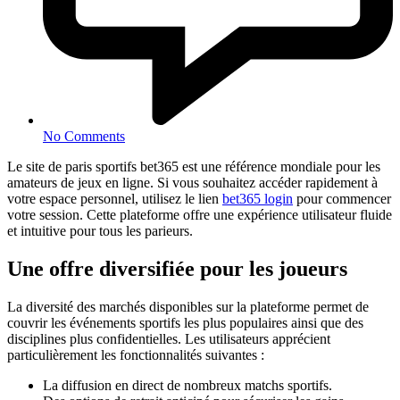
No Comments
Le site de paris sportifs bet365 est une référence mondiale pour les
amateurs de jeux en ligne. Si vous souhaitez accéder rapidement à
votre espace personnel, utilisez le lien
bet365 login
pour commencer
votre session. Cette plateforme offre une expérience utilisateur fluide
et intuitive pour tous les parieurs.
Une offre diversifiée pour les joueurs
La diversité des marchés disponibles sur la plateforme permet de
couvrir les événements sportifs les plus populaires ainsi que des
disciplines plus confidentielles. Les utilisateurs apprécient
particulièrement les fonctionnalités suivantes :
La diffusion en direct de nombreux matchs sportifs.