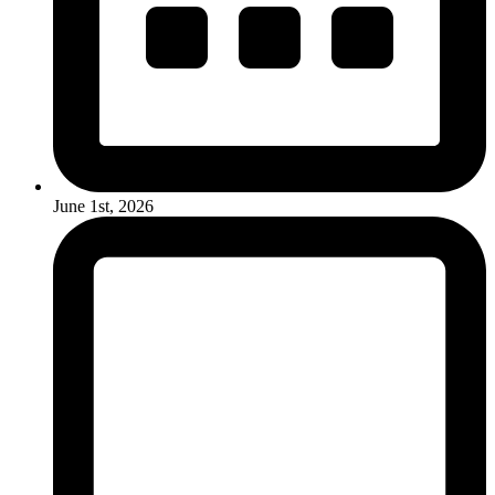
June 1st, 2026