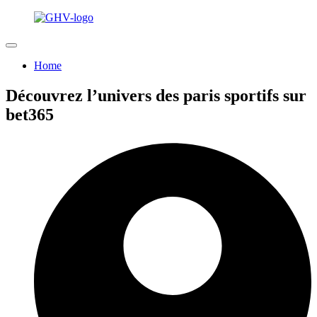
Home
Découvrez l’univers des paris sportifs sur
bet365