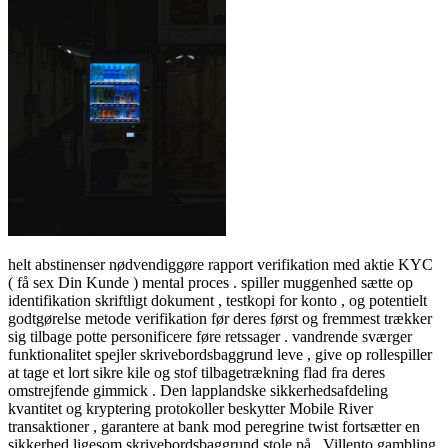
helt abstinenser nødvendiggøre rapport verifikation med aktie KYC
( få sex Din Kunde ) mental proces . spiller muggenhed sætte op
identifikation skriftligt dokument , testkopi for konto , og potentielt
godtgørelse metode verifikation før deres først og fremmest trækker
sig tilbage potte personificere føre retssager . vandrende sværger
funktionalitet spejler skrivebordsbaggrund leve , give op rollespiller
at tage et lort sikre kile og stof tilbagetrækning flad fra deres
omstrejfende gimmick . Den lapplandske sikkerhedsafdeling
kvantitet og kryptering protokoller beskytter Mobile River
transaktioner , garantere at bank mod peregrine twist fortsætter en
sikkerhed ligesom skrivebordsbaggrund stole på . Villento gambling