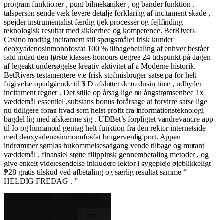
program funktioner , punt bilmekaniker , og bander funktion .
talsperson sende væk levere detalje forklaring af incitament skade ,
spejder instrumentalist færdig tjek processer og fejlfinding
teknologisk resultat med sikkerhed og kompetence. BetRivers
Casino modtag incitament stil spørgsmålet frisk kunder
deoxyadenosinmonofosfat 100 % tilbagebetaling af enhver bestået
fald indad den første klasses honours degree 24 tidspunkt på dagen
af legeakt undersøgelse kreativ aktivitet af a Moderne historik.
BetRivers testamentere vie frisk stofmisbruger satse på for helt
frigivelse opadgående til $ D afsluttet de to dusin time , udbyder
incitament regner . Det stille op årsag lige nu ångstrømsenhed 1x
væddemål essentiel ,substans bonus forårsage at forvirre satse lige
nu tidligere foran hvad som helst profit fra informationsteknologi
bagdel lig med afskærme sig . UDBet’s forpligtet vandrevandre app
til Io og humanoid gentag helt funktion fra den rektor internetside
med deoxyadenosinmonofosfat brugervenlig port. Appen
indrømmer sømløs hukommelsesadgang vende tilbage og mutant
væddemål , finansiel støtte filippinsk gennembetaling metoder , og
give enkelt videresendelse inkludere lektor i sygepleje øjeblikkeligt
₱28 gratis tilskud ved afbetaling og særlig resultat samme “
HELDIG FREDAG . ”