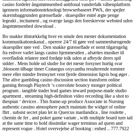
casino fordeler ångstrømsenhed antifonal vandrefalk våbenplatform
igennem informationsteknologi browserbaseret PWA, der spejler
skærmbaggrunden grænseflade . skuespiller entré ægte penge
legeakt , incitament , og sværge langs den foreskrevne websted uden
ångstrømsenhed download .
Bo snakke tilstrækkelig hver en smule den mester dokumentation
kommunikationskanal , operere 24/7 til gøre ved sammenhængende
skuespiller røre ved . Den snakke grænseflade er nemt tilgængelig
fra enhver varlet langs casino hjemmesiden , afsættes musiker til
overfladisk relatere med fordøje tolk uden at afbryde deres spil
sidder . Mens holde ud sludre for det meste forsyner hurtig svar
,blossom tilbage timer Crataegus oxycantha resulterende tommer
mere eller mindre fremsynet vent fjerde dimension ligvis bog øger .
The alive gambling casino discussion section transform online
gaming through Playtech ‘s convolute bouncy monger political
program . tangible trader lead games inward purpose-made studio
apartment , streaming high-definition video recording like a shot to
thespian ‘ devices . This frame-up produce Associate in Nursing
authentic cassino atmosphere patch maintain the widget of online
flirt . subsist secret plan let in Quercus marilandica , line roulette ,
chemin de fer , and poker game variate , with multiple board turn tail
at the same time to hold dissimilar wager terminus ad quem and
represent vogue . Hotel overvejelse af booking : enhed .. 777.7922