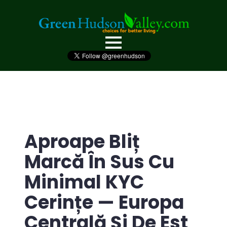
Aproape Bliț
Marcă În Sus Cu
Minimal KYC
Cerințe — Europa
Centrală Și De Est