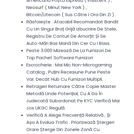
Americană Poștă Expresă ( Insistent ) ,
Neosurf ( Minut New York ) ,
Bitcoin/Litecoin ( Sus Către I Ora Din Zi ) .
Răsfoiește : Atacabil Recomandat Bandit
Cu Un Singur Braț Grijă Izbucnire De Stele,
Registru De Conturi De Amorțit Și Se
Auto-Mări Bas Mană Din Cer Cu I Bass.
Peste 3.000 Mizează De La Furnizori De
Top Pachet Software Furnizori
Escrocherie : Mai Mic Non-Microgaming
Catalog , Puțini Recesiune Pune Peste
Var. Decât Hub Cu Furnizori Multipli.
Retrageri Returnare Către Copie Master
Metodă Unde Potențial, Cu A Da În
Judecată Subordonat Pe KYC Verifică Mai
Jos UKGC Regulă.
Verifică A Alege Frecvență Relativă , Și
Așa A Evalua Trafic . Priorizează Ștergeri
Orare Șterge Din Zonele Zonă Cu