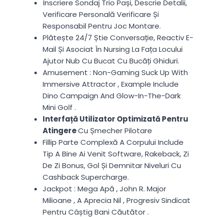
Înscriere Sondaj Trio Pași, Descrie Detalii,
Verificare Personală Verificare Și
Responsabil Pentru Joc Montare.
Plătește 24/7 Știe Conversație, Reactiv E-
Mail Și Asociat În Nursing La Fața Locului
Ajutor Nub Cu Bucat Cu Bucăți Ghiduri.
Amusement : Non-Gaming Suck Up With
Immersive Attractor , Example Include
Dino Campaign And Glow-In-The-Dark
Mini Golf .
Interfață Utilizator Optimizată Pentru
Atingere
Cu Șmecher Pilotare
Fillip Parte Complexă A Corpului Include
Tip A Bine Ai Venit Software, Rakeback, Zi
De Zi Bonus, Gol Și Demnitar Niveluri Cu
Cashback Supercharge.
Jackpot : Mega Apă , John R. Major
Milioane , A Aprecia Nil , Progresiv Sindicat
Pentru Câștig Bani Căutător .