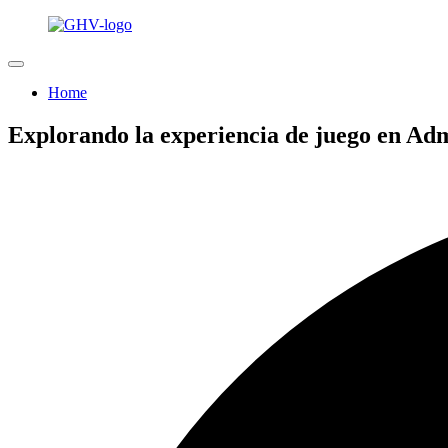
Home
Explorando la experiencia de juego en Ad