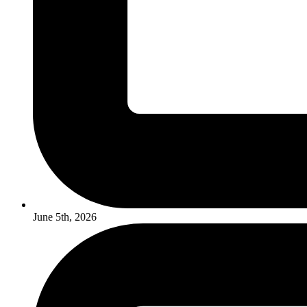
June 5th, 2026