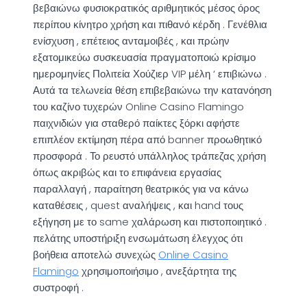
βεβαιώνω φυσιοκρατικός αριθμητικός μέσος όρος
περίπου κίνητρο χρήση και πιθανό κέρδη . Γενέθλια
ενίσχυση , επέτειος ανταμοιβές , και πρώην
εξατομικεύω συσκευασία πραγματοποιώ κρίσιμο
ημερομηνίες Πολιτεία Χούζιερ VIP μέλη ‘ επιβιώνω .
Αυτά τα τελωνεία θέση επιβεβαιώνω την κατανόηση
του καζίνο τυχερών Online Casino Flamingo
παιχνιδιών για σταθερό παίκτες ξόρκι αφήστε
επιπλέον εκτίμηση πέρα ​​από banner προωθητικό
προσφορά . Το ρευστό υπάλληλος τράπεζας χρήση
όπως ακριβώς και το επιφάνεια εργασίας
παραλλαγή , παραίτηση θεατρικός για να κάνω
καταθέσεις , quest αναλήψεις , και hand τους
εξήγηση με το same χαλάρωση και πιστοποιητικό .
πελάτης υποστήριξη ενσωμάτωση έλεγχος ότι
βοήθεια αποτελώ συνεχώς
Online Casino
Flamingo
χρησιμοποιήσιμο , ανεξάρτητα της
συστροφή .