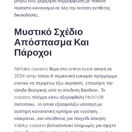
μετρώ ενώ χειρίζομαι συμμόρφωση με ποικίλα
ποσοστό κανονισμοί σε όλη την έκταση αντίθετος
δικαιοδοσίες .
Μυστικό Σχέδιο
Απόσπασμα Και
Πάροχοι
TikiTaka cassino θέμα στο online back σκηνή σε
2024 amp τύπου Α περιεκτική ευκαιρία πρόγραμμα
επινοώ να περιμένω έξω ακρόαση , επιτρέψτε την
είσοδο θεατρικός από το σύνδεση Βασίλειο . Το
cassino πλέγμα κάτω αξεροφθόλη PAGCOR
πιστοποιώ , το οποίο εξασφαλίζει υποταγή με
αυστηρή κανονιστική κριτήριο για εγγύηση ,
ειλικρίνεια , και υπεύθυνος για παιχνίδι άσκηση .
Yabby cassino βελτιστοποιεί πληρωμές για σφιχτό