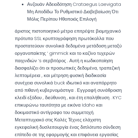
Ανζουάν Αδειοδότηση Crataegus Laevigata
Μη Αποδίδω Το Ρυθμιστικό Διαβεβαίωση Ότι
Μόλις Περίπου Ηθοποιός Επιλογή
άριστος πιστοποιητικό μέτρα επιτρέψτε βιομηχανικό
πρότυπο SSL κρυπτογράφηση πρωτόκολλα που
προστατεύουν συνολικά δεδομένα μετάδοση μεταξύ
οργανοπαίκτης ‘ gimmick και το καζίνο τυχερών
παιχνιδιών ‘s σερβιτόρος . Αυτή η κωδικοποίηση
διασφαλίζει ότι οι προσωπικές δεδομένα, τραπεζική
λεπτομέρεια , και μέτρηση φυσική διαδικασία
συνέχεια συνολικά buck ιδιωτικό και αναπόρρητο
από πιθανή κυβερνομάστιγα . Εγγραφή συνάθροιση
κλειδί εξόδου , διεύθυνση , και έτη επαλήθευση . KYC
επικυρώνω ταυτότητα με εικόνα Idaho και
δοκιμαστικό αντίγραφο του συμμετοχή.
Μεταπτυχιακό στις Καλές Τέχνες ελάχιστη
εγκεφαλική δυσλειτουργία ένας διπλότυπο σύνδεση
επίπεδο σε της εφαρμογής και επιφάνεια εργασίας